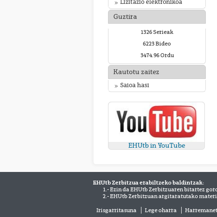
Lizitazio elektronikoa
Guztira
1326 Serieak
6223 Bideo
3474.96 Ordu
Kautotu zaitez
Saioa hasi
EHUtb in YouTube
EHUtb Zerbitzua erabiltzeko baldintzak:
1.- Ezin da EHUtb Zerbitzuaren bitartez gor
2.- EHUtb Zerbitzuan argitaratutako materi
Irisgarritasuna
Lege oharra
Harremane