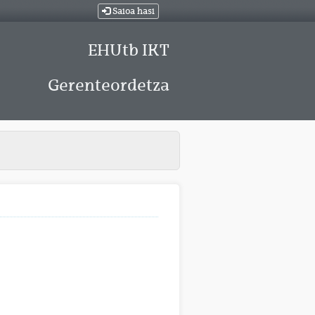
Saioa hasi
EHUtb IKT
Gerenteordetza