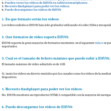
4.
Pueden verse los vídeos de EHUtb en tablets/smartphones.
5.
Necesito flashplayer para poder ver los vídeos.
6.
Puedo descargarme los vídeos de EHUtb
1. En que formato están los videos.
Los vídeos subidos a EHUtb han sido grabados utilizando el codec H264 y encapsu
2. Que formatos de vídeo soporta EHUtb
EHUtb soporta la gran mayoría de formatos existentes, en el siguiente
enlace
se pu
soportados.
3. Cual es el tamaño de fichero máximo que puedo subir a EHUtb.
El tamaño máximo de vídeo admitido es de 1GB.
Sí, tanto los vídeos en directo emitidos por los canales como los vídeos de la media
dispositivo.
5. Necesito flashplayer para poder ver los vídeos.
No, EHUtb mostrará un reproductor HTML5 compatible con la mayoría de navegado
6. Puedo descargarme los vídeos de EHUtb