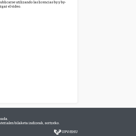
ublicarse utilizando las licencias by y by-
rgar el vídeo.
bada.
erialen bilaketa indizeak, sortzeko.
UPV
/
EHU