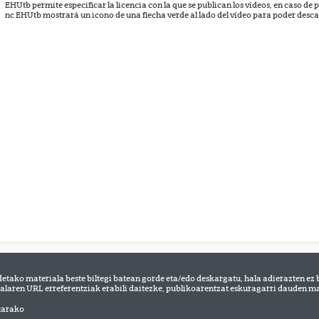
EHUtb permite especificar la licencia con la que se publican los vídeos, en caso de p
nc EHUtb mostrará un icono de una flecha verde al lado del vídeo para poder desca
detako materiala beste biltegi batean gorde eta/edo deskargatu, hala adierazten ez 
alaren URL erreferentziak erabili daitezke, publikoarentzat eskuragarri dauden mat
tarako