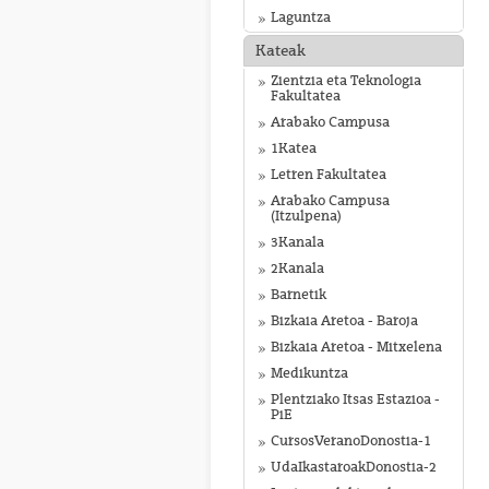
Laguntza
Kateak
Zientzia eta Teknologia
Fakultatea
Arabako Campusa
1Katea
Letren Fakultatea
Arabako Campusa
(Itzulpena)
3Kanala
2Kanala
Barnetik
Bizkaia Aretoa - Baroja
Bizkaia Aretoa - Mitxelena
Medikuntza
Plentziako Itsas Estazioa -
PiE
CursosVeranoDonostia-1
UdaIkastaroakDonostia-2