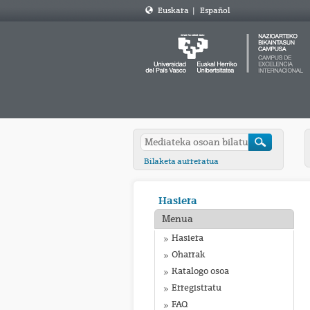
Euskara
|
Español
Bilaketa aurreratua
Hasiera
Menua
Hasiera
Oharrak
Katalogo osoa
Erregistratu
FAQ