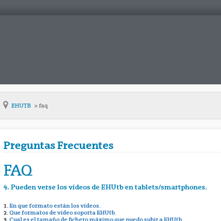
EHUTB
faq
Preguntas Frecuentes
FAQ
4. Pueden verse los vídeos de EHUtb en tablets/smartphones.
1.
En que formato están los vídeos.
2.
Que formatos de vídeo soporta EHUtb.
3.
Cual es el tamaño de fichero máximo que puedo subir a EHUtb.