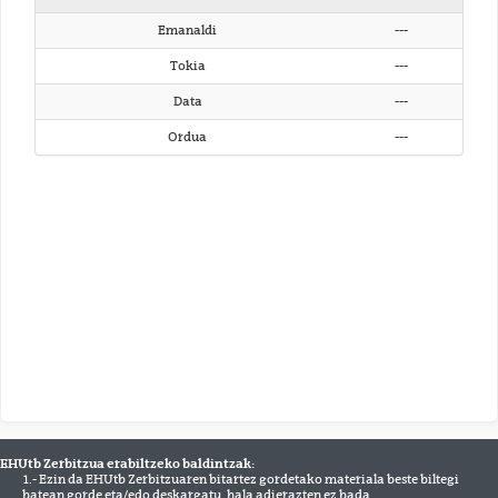
Emanaldi
---
Tokia
---
Data
---
Ordua
---
EHUtb Zerbitzua erabiltzeko baldintzak:
1.- Ezin da EHUtb Zerbitzuaren bitartez gordetako materiala beste biltegi
batean gorde eta/edo deskargatu, hala adierazten ez bada.