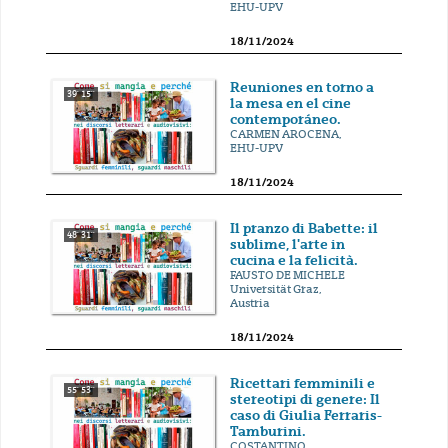
EHU-UPV
18/11/2024
Reuniones en torno a
39' 15''
la mesa en el cine
contemporáneo.
CARMEN AROCENA,
EHU-UPV
18/11/2024
Il pranzo di Babette: il
48' 31''
sublime, l'arte in
cucina e la felicità.
FAUSTO DE MICHELE
Universität Graz,
Austria
18/11/2024
Ricettari femminili e
55' 53''
stereotipi di genere: Il
caso di Giulia Ferraris-
Tamburini.
COSTANTINO