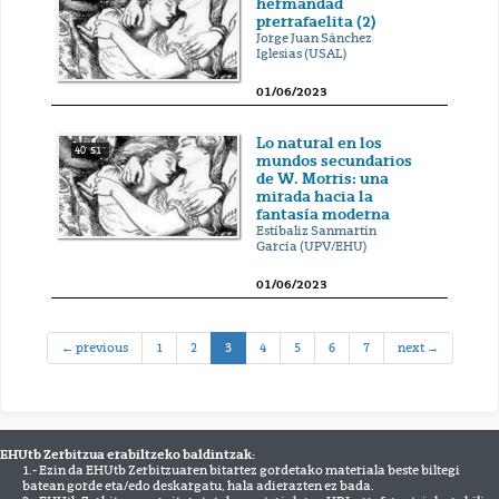
hermandad
prerrafaelita (2)
Jorge Juan Sánchez
Iglesias (USAL)
01/06/2023
Lo natural en los
40' 51''
mundos secundarios
de W. Morris: una
mirada hacia la
fantasía moderna
Estíbaliz Sanmartín
García (UPV/EHU)
01/06/2023
(current)
← previous
1
2
3
4
5
6
7
next →
EHUtb Zerbitzua erabiltzeko baldintzak:
1.- Ezin da EHUtb Zerbitzuaren bitartez gordetako materiala beste biltegi
batean gorde eta/edo deskargatu, hala adierazten ez bada.