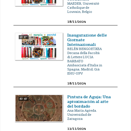
MAEDER, Université
Catholique de
Louvain, Belgio
18/11/2024
Inaugurazione delle
13' 57''
Giornate
Internazionali
BELÉN BENGOETXEA
Decana della Facoltà
di Lettere LUCIA
BARBATO
Ambasciata d’Italia in
Spagna, Madrid; Già
EHU-UPV
18/11/2024
Pintura de Aguja: Una
80' 58''
aproximación al arte
del bordado
Ana María Agreda.
Universidad de
Zaragoza
12/11/2024