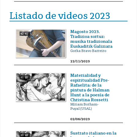
Listado de videos 2023
Magosto 2023.
42' 41''
Tradizioa sortuz:
musika tradizionala
Euskaditik Galiziara
Gorka Bravo Barreiro
22/11/2023
Materialidad y
51' 20''
espiritualidad Pre-
Rafaelita: de la
pintura de Halman
Hunt a la poesía de
Christina Rossetti
Míriam Borham-
Puyal (USAL)
02/06/2023
Sustrato italiano en la
53' 18''