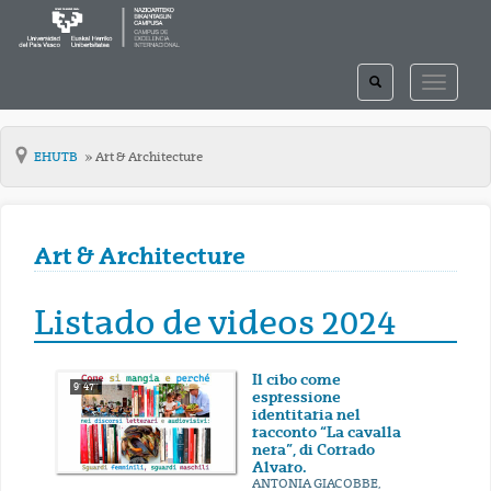
TOGGLE
TOGGLE
SEARCH
NAVIGAT
EHUTB
Art & Architecture
Art & Architecture
Listado de videos 2024
Il cibo come
9' 47''
espressione
identitaria nel
racconto “La cavalla
nera”, di Corrado
Alvaro.
ANTONIA GIACOBBE,