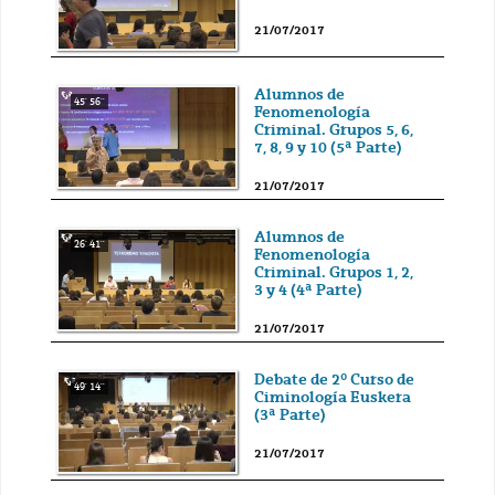
21/07/2017
Alumnos de
45' 56''
Fenomenología
Criminal. Grupos 5, 6,
7, 8, 9 y 10 (5ª Parte)
21/07/2017
Alumnos de
26' 41''
Fenomenología
Criminal. Grupos 1, 2,
3 y 4 (4ª Parte)
21/07/2017
Debate de 2º Curso de
49' 14''
Ciminología Euskera
(3ª Parte)
21/07/2017