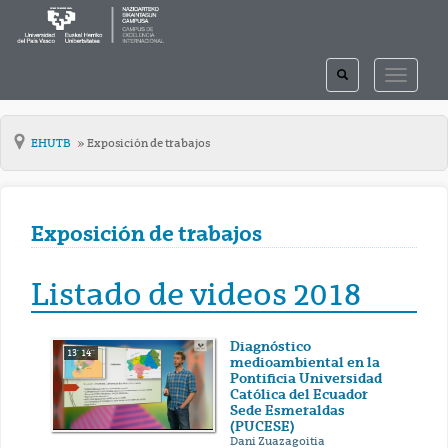
TOGGLE
TOGGLE
SEARCH
NAVIGAT
EHUTB
Exposición de trabajos
Exposición de trabajos
Listado de videos 2018
Diagnóstico
13' 14''
medioambiental en la
Pontificia Universidad
Católica del Ecuador
Sede Esmeraldas
(PUCESE)
Dani Zuazagoitia