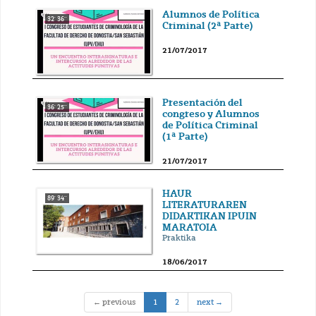
Alumnos de Política
32' 36''
Criminal (2ª Parte)
21/07/2017
Presentación del
36' 25''
congreso y Alumnos
de Política Criminal
(1ª Parte)
21/07/2017
HAUR
89' 34''
LITERATURAREN
DIDAKTIKAN IPUIN
MARATOIA
Praktika
18/06/2017
(current)
← previous
1
2
next →