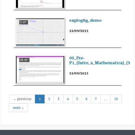
explogfig_demo
5' 57''
22/09/2021
00_Pre-
33' 07''
P1_(Intro_a_Mathematica)_(33
22/09/2021
(current)
← previous
1
2
3
4
5
6
7
…
10
next →