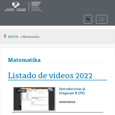
TOGGLE
TOGGLE
SEARCH
NAVIGAT
EHUTB
Matematika
Matematika
Listado de videos 2022
Introducción al
126' 05''
lenguaje R (IV)
20/05/2022