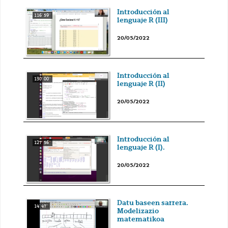
Introducción al
116' 59''
lenguaje R (III)
20/05/2022
Introducción al
130' 00''
lenguaje R (II)
20/05/2022
Introducción al
127' 56''
lenguaje R (I).
20/05/2022
Datu baseen sarrera.
14' 47''
Modelizazio
matematikoa