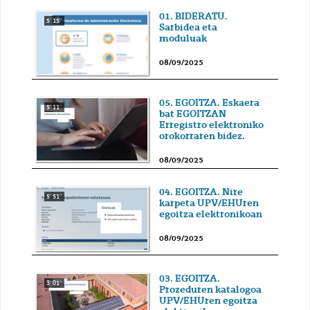
01. BIDERATU.
5' 15''
Sarbidea eta
moduluak
08/09/2025
05. EGOITZA. Eskaera
5' 11''
bat EGOITZAN
Erregistro elektroniko
orokorraren bidez.
08/09/2025
04. EGOITZA. Nire
5' 51''
karpeta UPV/EHUren
egoitza elektronikoan
08/09/2025
03. EGOITZA.
3' 01''
Prozeduren katalogoa
UPV/EHUren egoitza