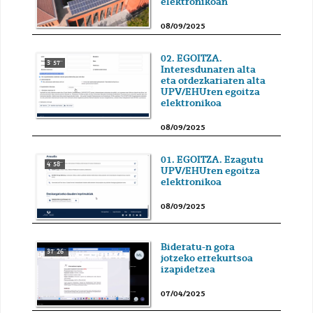
elektronikoan
08/09/2025
02. EGOITZA.
3' 57''
Interesdunaren alta
eta ordezkariaren alta
UPV/EHUren egoitza
elektronikoa
08/09/2025
01. EGOITZA. Ezagutu
4' 58''
UPV/EHUren egoitza
elektronikoa
08/09/2025
Bideratu-n gora
37' 26''
jotzeko errekurtsoa
izapidetzea
07/04/2025