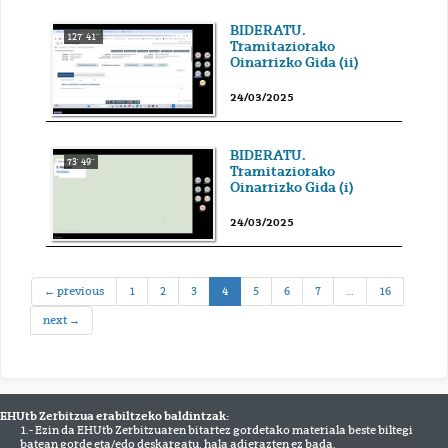
BIDERATU.
127' 41''
Tramitaziorako
Oinarrizko Gida (ii)
24/03/2025
BIDERATU.
73' 49''
Tramitaziorako
Oinarrizko Gida (i)
24/03/2025
(current)
← previous
1
2
3
4
5
6
7
…
16
next →
EHUtb Zerbitzua erabiltzeko baldintzak:
1.- Ezin da EHUtb Zerbitzuaren bitartez gordetako materiala beste biltegi
batean gorde eta/edo deskargatu, hala adierazten ez bada.