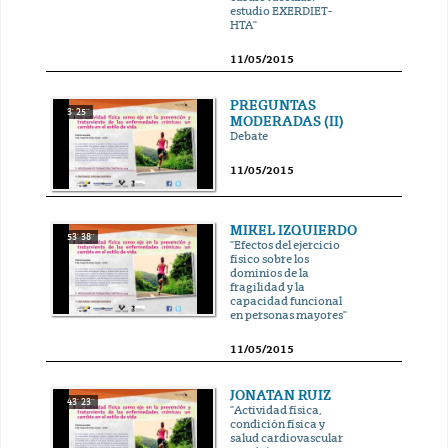
estudio EXERDIET-
HTA"
11/05/2015
PREGUNTAS
3' 25''
MODERADAS (II)
Debate
11/05/2015
MIKEL IZQUIERDO
53' 38''
"Efectos del ejercicio
físico sobre los
dominios de la
fragilidad y la
capacidad funcional
en personas mayores"
11/05/2015
JONATAN RUIZ
43' 23''
"Actividad física,
condición física y
salud cardiovascular