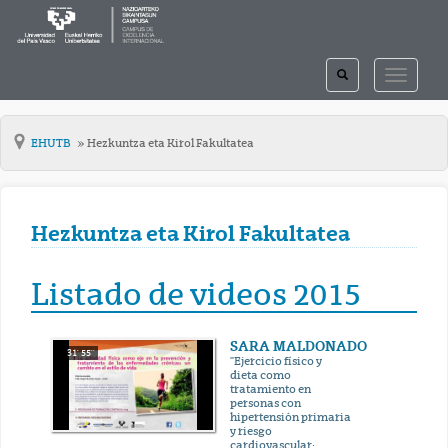
TOGGLE
TOGGLE
SEARCH
NAVIGAT
EHUTB
Hezkuntza eta Kirol Fakultatea
Hezkuntza eta Kirol Fakultatea
Listado de videos 2015
SARA MALDONADO
31' 55''
"Ejercicio físico y
dieta como
tratamiento en
personas con
hipertensión primaria
y riesgo
cardiovascular: