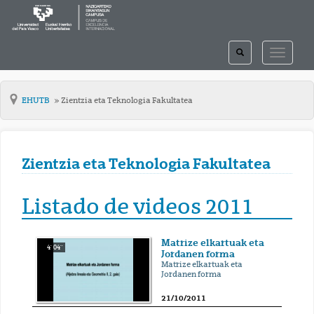
TOGGLE
TOGGLE
SEARCH
NAVIGAT
EHUTB
Zientzia eta Teknologia Fakultatea
Zientzia eta Teknologia Fakultatea
Listado de videos 2011
Matrize elkartuak eta
4' 04''
Jordanen forma
Matrize elkartuak eta
Jordanen forma
21/10/2011