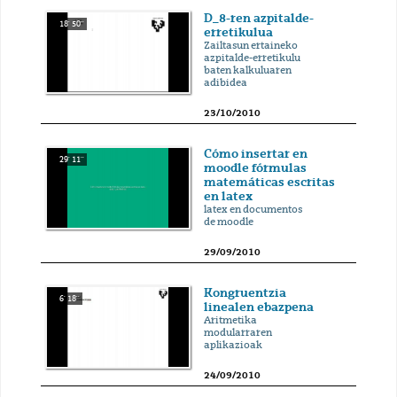
D_8-ren azpitalde-
18' 50''
erretikulua
Zailtasun ertaineko
azpitalde-erretikulu
baten kalkuluaren
adibidea
23/10/2010
Cómo insertar en
29' 11''
moodle fórmulas
matemáticas escritas
en latex
latex en documentos
de moodle
29/09/2010
Kongruentzia
6' 18''
linealen ebazpena
Aritmetika
modularraren
aplikazioak
24/09/2010