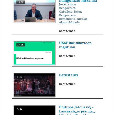
Inaugurazio-hitzaldia
19' 06''
Joxerramon
Bengoetxea
Caballero, Belen
Bengoetxea
Rementeria, Nicolas
Alonso Moreda
06/07/2026
USaP kalifikazioen
27' 45''
inguruan
06/07/2026
Bernstein2
3' 59''
02/07/2026
Philippe Jaroussky -
4' 46''
Lascia ch_io pianga _