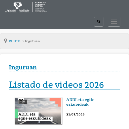
TOGGLE
TOGGLE
SEARCH
NAVIGAT
EHUTB
Inguruan
Inguruan
Listado de videos 2026
ADDI eta egile
7' 40''
eskubideak
21/07/2026