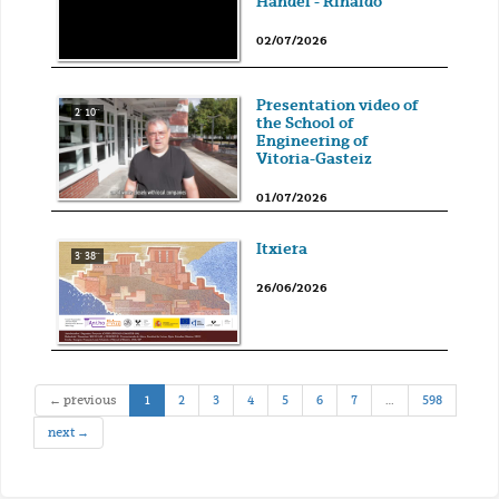
Händel - Rinaldo
02/07/2026
Presentation video of
2' 10''
the School of
Engineering of
Vitoria-Gasteiz
01/07/2026
Itxiera
3' 38''
26/06/2026
(current)
← previous
1
2
3
4
5
6
7
…
598
next →