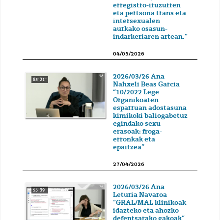
erregistro-iruzurren
eta pertsona trans eta
intersexualen
aurkako osasun-
indarkeriaren artean.”
04/05/2026
2026/03/26 Ana
85' 21''
Nahxeli Beas Garcia
“10/2022 Lege
Organikoaren
esparruan adostasuna
kimikoki baliogabetuz
egindako sexu-
erasoak: froga-
erronkak eta
epaitzea”
27/04/2026
2026/03/26 Ana
55' 39''
Leturia Navaroa
“GRAL/MAL klinikoak
idazteko eta ahozko
defentsarako gakoak”