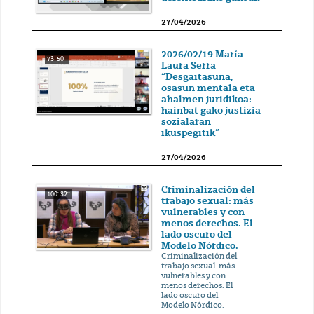
27/04/2026
2026/02/19 María
73' 50''
Laura Serra
“Desgaitasuna,
osasun mentala eta
ahalmen juridikoa:
hainbat gako justizia
sozialaran
ikuspegitik”
27/04/2026
Criminalización del
100' 32''
trabajo sexual: más
vulnerables y con
menos derechos. El
lado oscuro del
Modelo Nórdico.
Criminalización del
trabajo sexual: más
vulnerables y con
menos derechos. El
lado oscuro del
Modelo Nórdico.