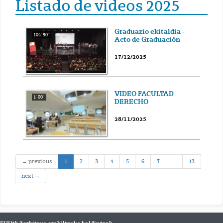
Listado de videos 2025
Graduazio ekitaldia -
104' 50''
Acto de Graduación
17/12/2025
VIDEO FACULTAD
1' 00''
DERECHO
28/11/2025
(current)
← previous
1
2
3
4
5
6
7
…
13
next →