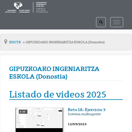
TOGGLE
TOGGLE
SEARCH
NAVIGAT
EHUTB
GIPUZKOAKO INGENIARITZA ESKOLA (Donostia)
GIPUZKOAKO INGENIARITZA
ESKOLA (Donostia)
Listado de videos 2025
Reto IA: Ejercicio 3
4' 55''
Sistema multiagente
12/09/2025