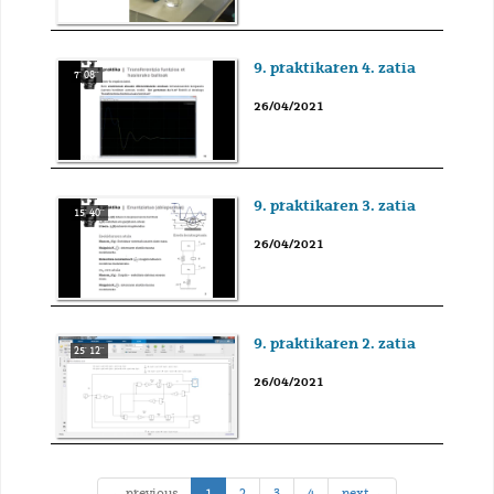
9. praktikaren 4. zatia
7' 08''
26/04/2021
9. praktikaren 3. zatia
15' 40''
26/04/2021
9. praktikaren 2. zatia
25' 12''
26/04/2021
(current)
← previous
1
2
3
4
next →