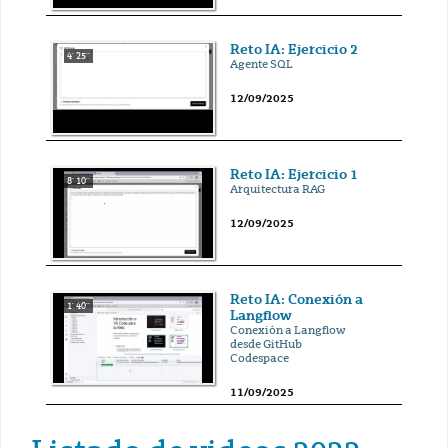
Reto IA: Ejercicio 2
4' 25''
Agente SQL
12/09/2025
Reto IA: Ejercicio 1
8' 10''
Arquitectura RAG
12/09/2025
Reto IA: Conexión a
1' 40''
Langflow
Conexión a Langflow
desde GitHub
Codespace
11/09/2025