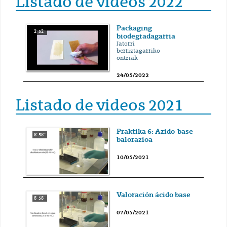
Listado de videos 2022
Packaging
2' 52''
biodegradagarria
Jatorri
berriztagarriko
ontziak
24/05/2022
Listado de videos 2021
Praktika 6: Azido-base
8' 58''
balorazioa
10/05/2021
Valoración ácido base
8' 58''
07/05/2021