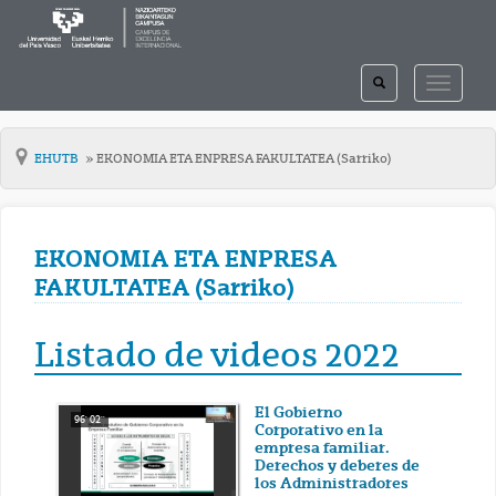
TOGGLE
TOGGLE
SEARCH
NAVIGAT
EHUTB
EKONOMIA ETA ENPRESA FAKULTATEA (Sarriko)
EKONOMIA ETA ENPRESA
FAKULTATEA (Sarriko)
Listado de videos 2022
El Gobierno
96' 02''
Corporativo en la
empresa familiar.
Derechos y deberes de
los Administradores