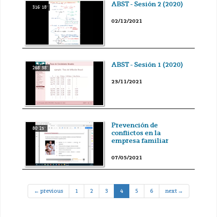
ABST - Sesión 2 (2020)
316' 18''
02/12/2021
ABST - Sesión 1 (2020)
268' 38''
23/11/2021
Prevención de
80' 25''
conflictos en la
empresa familiar
07/05/2021
(current)
← previous
1
2
3
4
5
6
next →