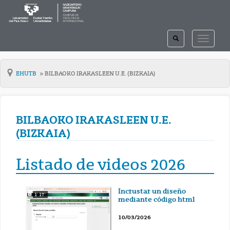
TOGGLE
TOGGLE
SEARCH
NAVIGAT
EHUTB
BILBAOKO IRAKASLEEN U.E. (BIZKAIA)
BILBAOKO IRAKASLEEN U.E.
(BIZKAIA)
Listado de videos 2026
Incrustar un diseño
1' 17''
mediante código html
10/03/2026