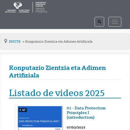
TOGGLE
TOGGLE
SEARCH
NAVIGAT
EHUTB
Konputazio Zientzia eta Adimen Artifiziala
Konputazio Zientzia eta Adimen
Artifiziala
Listado de videos 2025
01 - Data Protection
5' 40''
Principles I
(introduction)
07/02/2025