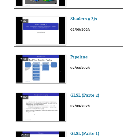
Shaders y 3js
7' 20''
02/03/2024
Pipeline
7' 41''
02/03/2024
GLSL (Parte 2)
7' 09''
02/03/2024
GLSL (Parte 1)
12' 07''