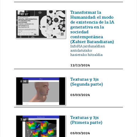
Transformar la
93' 57''
Humanidad: el modo
de existencia de la IA
generativa en la
sociedad
contemporánea
(Xabier Barandiaran)
InfoFIA jardunaldian
antolatutako
hasierako hitzaldia
12/12/2024
Texturas y 3js
6' 56''
(Segunda parte)
03/03/2024
Texturas y 3js
3' 46''
(Primera parte)
03/03/2024