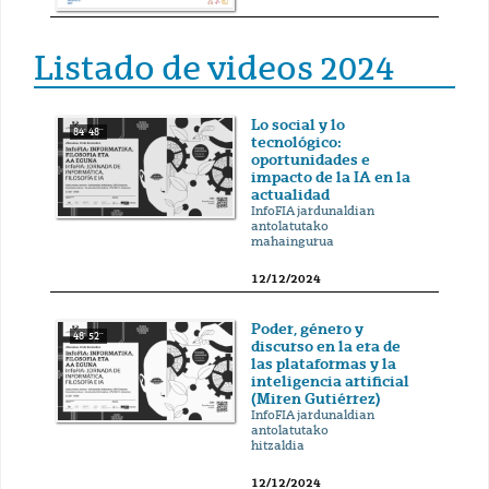
Listado de videos 2024
Lo social y lo
84' 48''
tecnológico:
oportunidades e
impacto de la IA en la
actualidad
InfoFIA jardunaldian
antolatutako
mahaingurua
12/12/2024
Poder, género y
48' 52''
discurso en la era de
las plataformas y la
inteligencia artificial
(Miren Gutiérrez)
InfoFIA jardunaldian
antolatutako
hitzaldia
12/12/2024