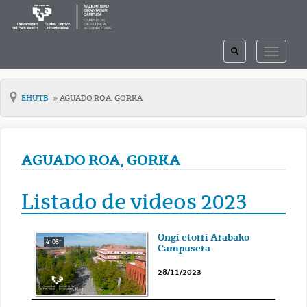
TOGGLE
TOGGLE
SEARCH
NAVIGAT
EHUTB
AGUADO ROA, GORKA
AGUADO ROA, GORKA
Listado de videos 2023
Ongi etorri Arabako
4' 03''
Campusera
28/11/2023