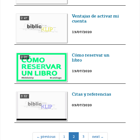
Ventajas de activar mi
2' 47''
cuenta
13/07/2020
Cómo reservar un
2' 07''
libro
13/07/2020
Citas y referencias
3' 32''
03/07/2020
(current)
← previous
1
2
3
next →