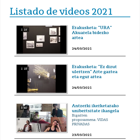
Listado de videos 2021
Erakusketa: "URA"
1' 15''
Akuarela bidezko
artea
24/03/2021
Erakusketa: "Ez dizut
1' 18''
ulertzen" Arte gaztea
eta egur artea
24/03/2021
Antzerki ikerketarako
3' 40''
unibertsitate ikasgela
Bigarren
proposamena: VIDAS
PRIVADAS
23/03/2021