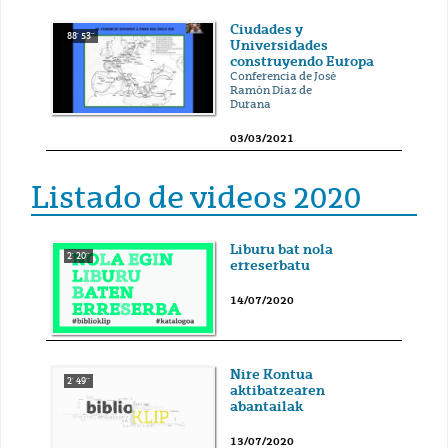
Ciudades y
88' 53''
Universidades
construyendo Europa
Conferencia de José
Ramón Díaz de
Durana
03/03/2021
Listado de videos 2020
Liburu bat nola
2' 20''
erreserbatu
14/07/2020
Nire Kontua
2' 49''
aktibatzearen
abantailak
13/07/2020