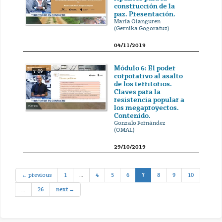
construcción de la
paz. Presentación.
María Oianguren
(Gernika Gogoratuz)
04/11/2019
Módulo 6: El poder
7' 09''
corporativo al asalto
de los territorios.
Claves para la
resistencia popular a
los megaproyectos.
Contenido.
Gonzalo Fernández
(OMAL)
29/10/2019
(current)
← previous
1
…
4
5
6
7
8
9
10
…
26
next →