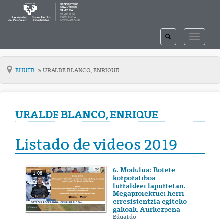
TOGGLE
TOGGLE
SEARCH
NAVIGAT
EHUTB
URALDE BLANCO, ENRIQUE
URALDE BLANCO, ENRIQUE
Listado de videos 2019
6. Modulua: Botere
1' 08''
korporatiboa
lurraldeei lapurretan.
Megaproiektuei herri
erresistentzia egiteko
gakoak. Aurkezpena
Eduardo