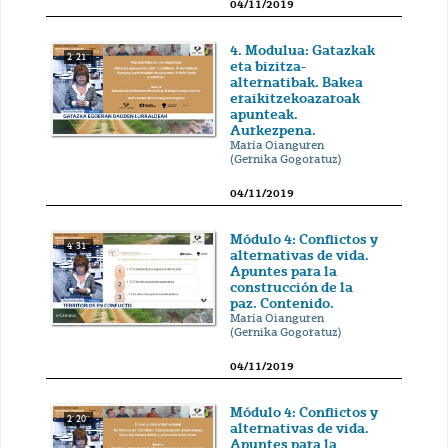
04/11/2019
4. Modulua: Gatazkak
2' 21''
eta bizitza-
alternatibak. Bakea
eraikitzekoazaroak
apunteak.
Aurkezpena.
María Oianguren
(Gernika Gogoratuz)
04/11/2019
Módulo 4: Conflictos y
4' 31''
alternativas de vida.
Apuntes para la
construcción de la
paz. Contenido.
María Oianguren
(Gernika Gogoratuz)
04/11/2019
Módulo 4: Conflictos y
2' 20''
alternativas de vida.
Apuntes para la