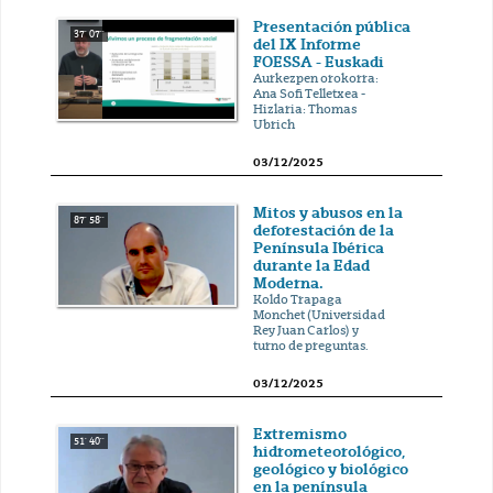
Presentación pública
37' 07''
del IX Informe
FOESSA - Euskadi
Aurkezpen orokorra:
Ana Sofi Telletxea -
Hizlaria: Thomas
Ubrich
03/12/2025
Mitos y abusos en la
87' 58''
deforestación de la
Península Ibérica
durante la Edad
Moderna.
Koldo Trapaga
Monchet (Universidad
Rey Juan Carlos) y
turno de preguntas.
03/12/2025
Extremismo
51' 40''
hidrometeorológico,
geológico y biológico
en la península