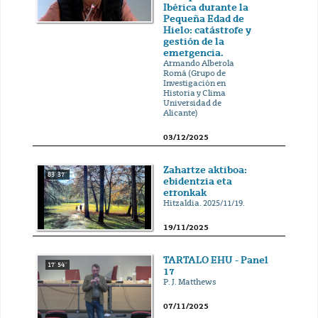
Ibérica durante la
Pequeña Edad de
Hielo: catástrofe y
gestión de la
emergencia.
Armando Alberola
Romá (Grupo de
Investigación en
Historia y Clima
Universidad de
Alicante)
03/12/2025
Zahartze aktiboa:
83' 37''
ebidentzia eta
erronkak
Hitzaldia. 2025/11/19.
19/11/2025
TARTALO EHU - Panel
17' 54''
17
P. J. Matthews
07/11/2025