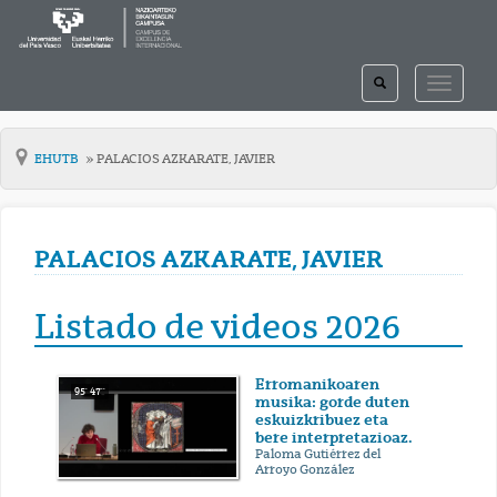
TOGGLE
TOGGLE
SEARCH
NAVIGAT
EHUTB
PALACIOS AZKARATE, JAVIER
PALACIOS AZKARATE, JAVIER
Listado de videos 2026
Erromanikoaren
95' 47''
musika: gorde duten
eskuizkribuez eta
bere interpretazioaz.
Paloma Gutiérrez del
Arroyo González