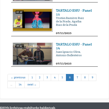
TARTALO EHU - Panel
53' 53''
15
Tristán Ramírez Ruiz
de la Prada, Agatha
Ruiz de la Prada
07/11/2025
TARTALO EHU - Panel
28' 41''
14
Juan Ignacio Oliva,
Antonio Ballesteros
07/11/2025
(current)
← previous
1
2
3
4
5
6
7
8
9
…
14
next →
EHUtb Zerbitzua erabiltzeko baldintzak: