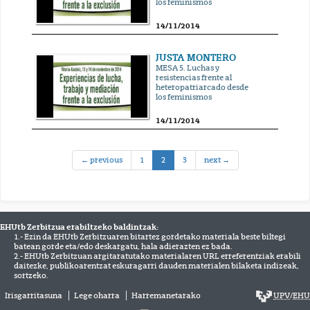
los feminismos
14/11/2014
JUSTA MONTERO
MESA 5. Luchas y
resistencias frente al
heteropatriarcado desde
los feminismos
14/11/2014
(current)
← previous
1
2
3
next →
EHUtb Zerbitzua erabiltzeko baldintzak:
1.- Ezin da EHUtb Zerbitzuaren bitartez gordetako materiala beste biltegi
batean gorde eta/edo deskargatu, hala adierazten ez bada.
2.- EHUtb Zerbitzuan argitaratutako materialaren URL erreferentziak erabili
daitezke, publikoarentzat eskuragarri dauden materialen bilaketa indizeak,
sortzeko.
Irisgarritasuna
Lege oharra
Harremanetarako
UPV
/
EHU