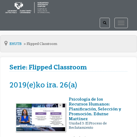
TOGGLE
TOGGLE
SEARCH
NAVIGAT
EHUTB
Flipped Classroom
Serie: Flipped Classroom
2019(e)ko ira. 26(a)
Psicología de los
Recursos Humanos:
Planificación, Selección y
Promoción. Edurne
Martínez
Unidad 3: El Proceso de
Reclutamiento