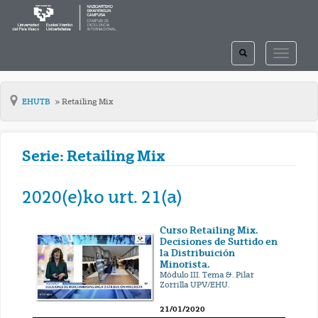
TOGGLE
TOGGLE
SEARCH
NAVIGAT
EHUTB
Retailing Mix
Serie: Retailing Mix
2020(e)ko urt. 21(a)
Curso Retailing Mix.
Decisiones de Surtido en
la Distribuición
Minorista.
Módulo III. Tema &. Pilar
Zorrilla UPV/EHU.
21/01/2020