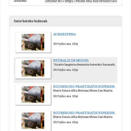
IFRAME:
Serie bereko bideoak
AURKEZPENA
2017(e)ko aza. 10(a)
ESTIBALIZ DE MIGUEL
"Gizarte langintza feminista baterako hausnarketa lerroak"
2017(e)ko aza. 10(a)
EGUNEROKO PRAKTIKATIK ESPERIENTZIAK PARTEKATZEN (I)
Marta Simón Alba Mertxan Miren San Martín
2017(e)ko aza. 10(a)
EGUNEROKO PRAKTIKATIK ESPERIENTZIAK PARTEKATZEN (II)
Marta Simón Alba Mertxan Miren San Martín
2017(e)ko aza. 10(a)