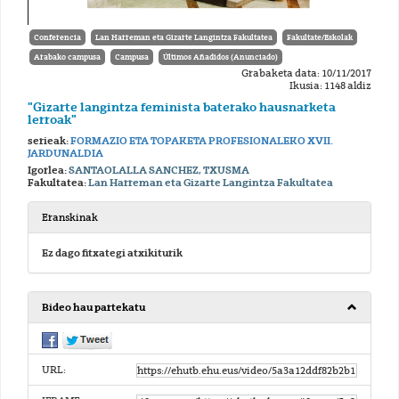
Conferencia
Lan Harreman eta Gizarte Langintza Fakultatea
Fakultate/Eskolak
Arabako campusa
Campusa
Últimos Añadidos (Anunciado)
Grabaketa data: 10/11/2017
Ikusia: 1148 aldiz
"Gizarte langintza feminista baterako hausnarketa
lerroak"
serieak:
FORMAZIO ETA TOPAKETA PROFESIONALEKO XVII.
JARDUNALDIA
Igorlea:
SANTAOLALLA SANCHEZ, TXUSMA
Fakultatea:
Lan Harreman eta Gizarte Langintza Fakultatea
Eranskinak
Ez dago fitxategi atxikiturik
Bideo hau partekatu
URL: