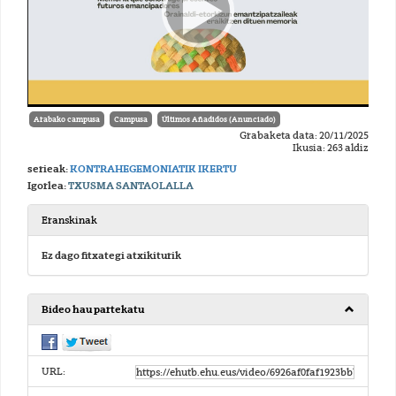
Arabako campusa
Campusa
Últimos Añadidos (Anunciado)
Grabaketa data: 20/11/2025
Ikusia: 263 aldiz
serieak:
KONTRAHEGEMONIATIK IKERTU
Igorlea:
TXUSMA SANTAOLALLA
Eranskinak
Ez dago fitxategi atxikiturik
Bideo hau partekatu
URL: