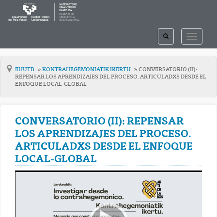
TOGGLE
TOGGLE
SEARCH
NAVIGAT
EHUTB
KONTRAHEGEMONIATIK IKERTU
CONVERSATORIO (II):
REPENSAR LOS APRENDIZAJES DEL PROCESO. ARTICULADXS DESDE EL
ENFOQUE LOCAL-GLOBAL
CONVERSATORIO (II): REPENSAR
LOS APRENDIZAJES DEL PROCESO.
ARTICULADXS DESDE EL ENFOQUE
LOCAL-GLOBAL