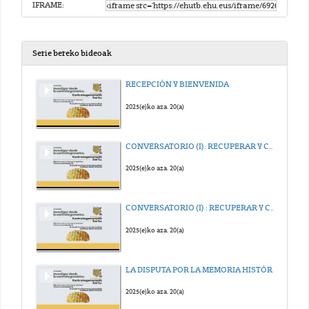
IFRAME:
Serie bereko bideoak
RECEPCIÓN Y BIENVENIDA
2025(e)ko aza. 20(a)
CONVERSATORIO (I): RECUPERAR Y CO-CONSTRUIR MEMORIAS EN EL AULA Y EN LA CALLE
2025(e)ko aza. 20(a)
CONVERSATORIO (I) : RECUPERAR Y CO-CONSTRUIR MEMORIAS EN EL AULA Y EN LA CALLE (Segunda Parte)
2025(e)ko aza. 20(a)
LA DISPUTA POR LA MEMORIA HISTÓRICA EN VITORIA-GASTEIZ
2025(e)ko aza. 20(a)