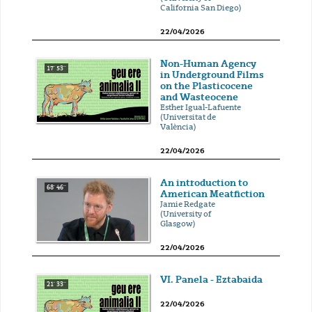
California San Diego)
22/04/2026
Non-Human Agency
17' 53''
in Underground Films
on the Plasticocene
and Wasteocene
Esther Igual-Lafuente
(Universitat de
València)
22/04/2026
An introduction to
68' 46''
American Meatfiction
Jamie Redgate
(University of
Glasgow)
22/04/2026
VI. Panela - Eztabaida
21' 33''
22/04/2026