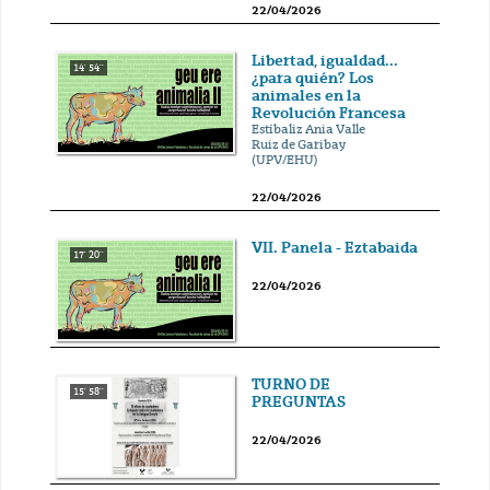
22/04/2026
Libertad, igualdad...
14' 54''
¿para quién? Los
animales en la
Revolución Francesa
Estíbaliz Ania Valle
Ruiz de Garibay
(UPV/EHU)
22/04/2026
VII. Panela - Eztabaida
17' 20''
22/04/2026
TURNO DE
15' 58''
PREGUNTAS
22/04/2026