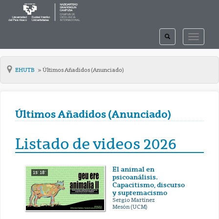
TOGGLE
TOGGLE
SEARCH
NAVIGAT
EHUTB
Últimos Añadidos (Anunciado)
Últimos Añadidos (Anunciado)
Listado de videos 2026
El animal en
15' 18''
psicoanálisis.
Capacitismo, discurso
y supremacismo
Sergio Martínez
Mesón (UCM)