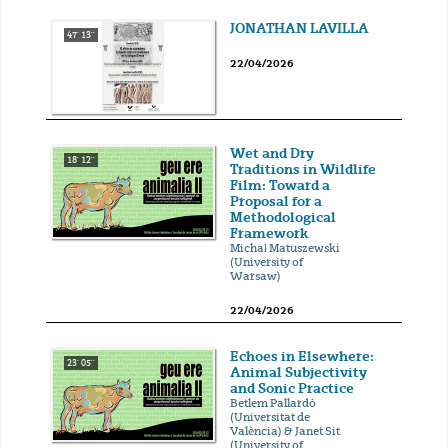
JONATHAN LAVILLA
47' 13''
22/04/2026
Wet and Dry
18' 12''
Traditions in Wildlife
Film: Toward a
Proposal for a
Methodological
Framework
Michał Matuszewski
(University of
Warsaw)
22/04/2026
Echoes in Elsewhere:
23' 05''
Animal Subjectivity
and Sonic Practice
Betlem Pallardó
(Universitat de
València) & Janet Sit
(University of