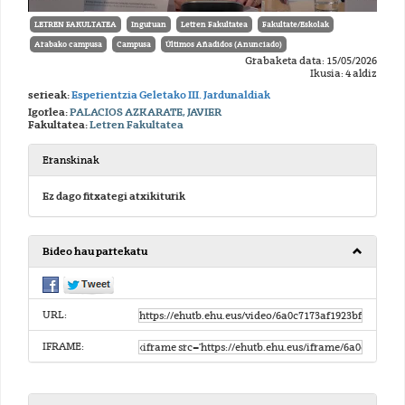
LETREN FAKULTATEA
Inguruan
Letren Fakultatea
Fakultate/Eskolak
Arabako campusa
Campusa
Últimos Añadidos (Anunciado)
Grabaketa data: 15/05/2026
Ikusia: 4 aldiz
serieak:
Esperientzia Geletako III. Jardunaldiak
Igorlea:
PALACIOS AZKARATE, JAVIER
Fakultatea:
Letren Fakultatea
Eranskinak
Ez dago fitxategi atxikiturik
Bideo hau partekatu
URL:
IFRAME: