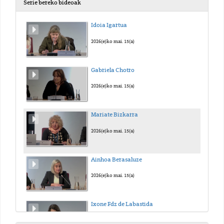
Serie bereko bideoak
Idoia Igartua
2026(e)ko mai. 15(a)
Gabriela Chotro
2026(e)ko mai. 15(a)
Mariate Bizkarra
2026(e)ko mai. 15(a)
Ainhoa Berasaluze
2026(e)ko mai. 15(a)
Ixone Fdz de Labastida
2026(e)ko mai. 15(a)