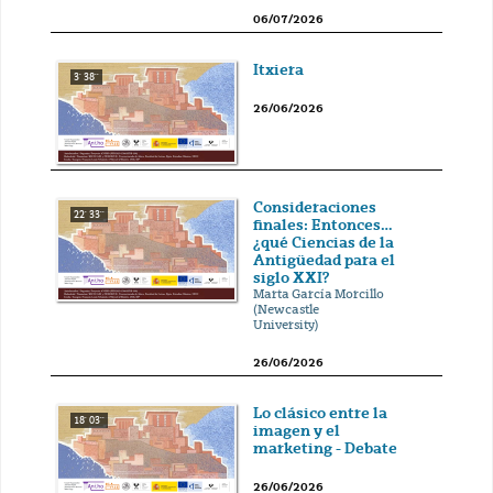
06/07/2026
Itxiera
3' 38''
26/06/2026
Consideraciones
22' 33''
finales: Entonces…
¿qué Ciencias de la
Antigüedad para el
siglo XXI?
Marta García Morcillo
(Newcastle
University)
26/06/2026
Lo clásico entre la
18' 03''
imagen y el
marketing - Debate
26/06/2026