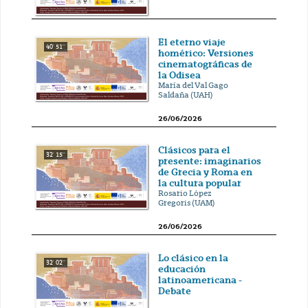
El eterno viaje
40' 51''
homérico: Versiones
cinematográficas de
la Odisea
María del Val Gago
Saldaña (UAH)
26/06/2026
Clásicos para el
32' 15''
presente: imaginarios
de Grecia y Roma en
la cultura popular
Rosario López
Gregoris (UAM)
26/06/2026
Lo clásico en la
32' 02''
educación
latinoamericana -
Debate