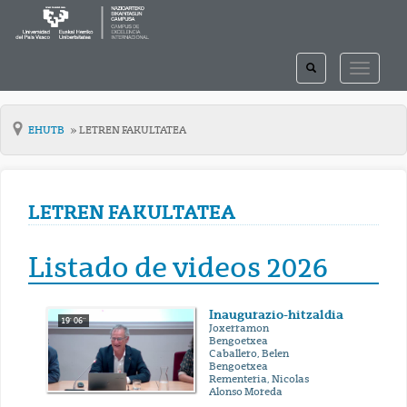
TOGGLE
TOGGLE
SEARCH
NAVIGAT
EHUTB
LETREN FAKULTATEA
LETREN FAKULTATEA
Listado de videos 2026
Inaugurazio-hitzaldia
19' 06''
Joxerramon
Bengoetxea
Caballero, Belen
Bengoetxea
Rementeria, Nicolas
Alonso Moreda