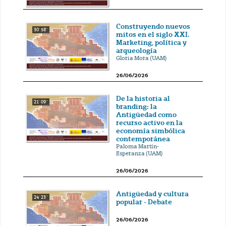
Construyendo nuevos
30' 58''
mitos en el siglo XXI.
Marketing, política y
arqueología
Gloria Mora (UAM)
26/06/2026
De la historia al
21' 09''
branding: la
Antigüedad como
recurso activo en la
economía simbólica
contemporánea
Paloma Martín-
Esperanza (UAM)
26/06/2026
Antigüedad y cultura
24' 23''
popular - Debate
26/06/2026