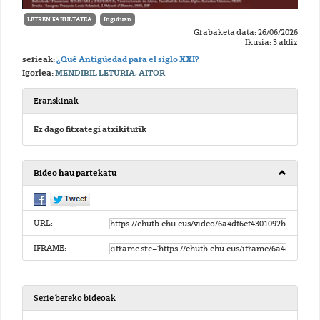
LETREN FAKULTATEA
Inguruan
Grabaketa data: 26/06/2026
Ikusia: 3 aldiz
serieak:
¿Qué Antigüedad para el siglo XXI?
Igorlea:
MENDIBIL LETURIA, AITOR
Eranskinak
Ez dago fitxategi atxikiturik
Bideo hau partekatu
URL:
IFRAME:
Serie bereko bideoak