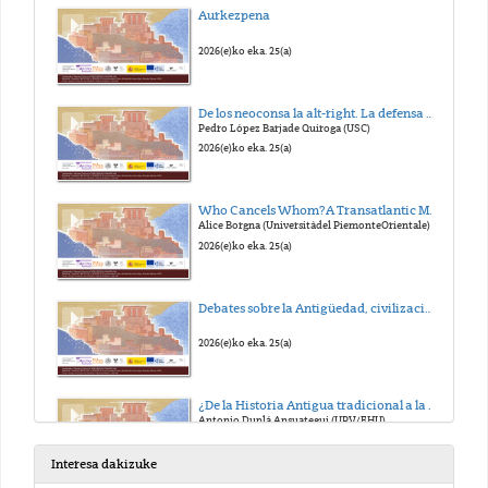
Aurkezpena
2026(e)ko eka. 25(a)
De los neoconsa la alt-right. La defensa de la Civilización Occidental
Pedro López Barjade Quiroga (USC)
2026(e)ko eka. 25(a)
Who Cancels Whom?A Transatlantic Misunderstanding
Alice Borgna (Universitàdel PiemonteOrientale)
2026(e)ko eka. 25(a)
Debates sobre la Antigüedad, civilización y política I - Debate
2026(e)ko eka. 25(a)
¿De la Historia Antigua tradicional a la Historia Antigua global? Qué Historia Antigua para el siglo XXI
Antonio Duplá Ansuategui (UPV/EHU)
2026(e)ko eka. 25(a)
Interesa dakizuke