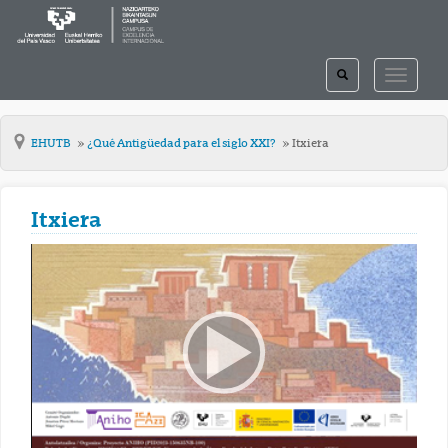
TOGGLE
TOGGLE
SEARCH
NAVIGAT
EHUTB
¿Qué Antigüedad para el siglo XXI?
Itxiera
Itxiera