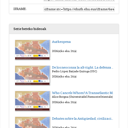
IFRAME:
Serie bereko bideoak
Aurkezpena
2026(e)ko eka. 25(a)
De los neoconsa la alt-right. La defensa de la Civilización Occidental
Pedro López Barjade Quiroga (USC)
2026(e)ko eka. 25(a)
Who Cancels Whom?A Transatlantic Misunderstanding
Alice Borgna (Universitàdel PiemonteOrientale)
2026(e)ko eka. 25(a)
Debates sobre la Antigüedad, civilización y política I - Debate
2026(e)ko eka. 25(a)