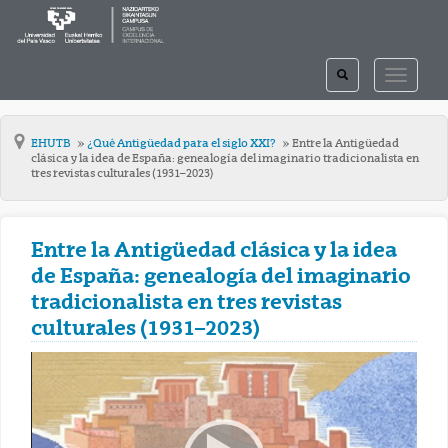
TOGGLE
TOGGLE
SEARCH
NAVIGAT
EHUTB
¿Qué Antigüedad para el siglo XXI?
Entre la Antigüedad
clásica y la idea de España: genealogía del imaginario tradicionalista en
tres revistas culturales (1931–2023)
Entre la Antigüedad clásica y la idea
de España: genealogía del imaginario
tradicionalista en tres revistas
culturales (1931–2023)