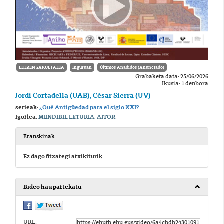
LETREN FAKULTATEA
Inguruan
Últimos Añadidos (Anunciado)
Grabaketa data: 25/06/2026
Ikusia: 1 denbora
Jordi Cortadella (UAB), César Sierra (UV)
serieak:
¿Qué Antigüedad para el siglo XXI?
Igorlea:
MENDIBIL LETURIA, AITOR
Eranskinak
Ez dago fitxategi atxikiturik
Bideo hau partekatu
URL: