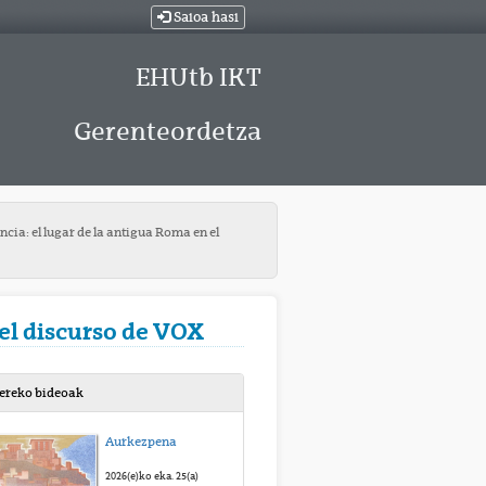
Saioa hasi
EHUtb IKT
Gerenteordetza
cia: el lugar de la antigua Roma en el
 el discurso de VOX
bereko bideoak
Aurkezpena
2026(e)ko eka. 25(a)