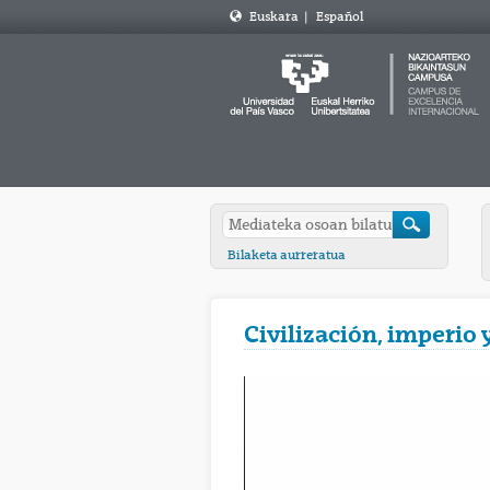
Euskara
|
Español
Bilaketa aurreratua
Civilización, imperio 