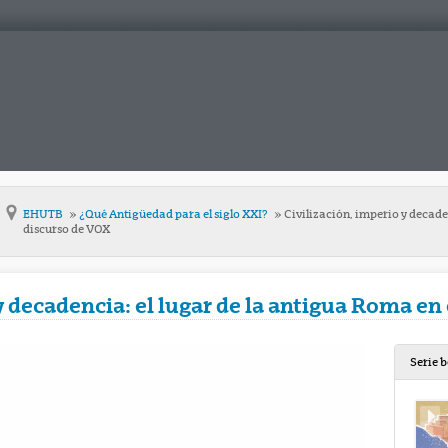
EHUTB
¿Qué Antigüedad para el siglo XXI?
Civilización, imperio y decaden
discurso de VOX
y decadencia: el lugar de la antigua Roma en
Serie 