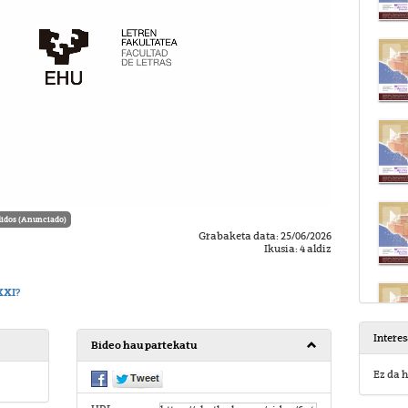
idos (Anunciado)
Grabaketa data: 25/06/2026
Ikusia: 4 aldiz
XXI?
Intere
Bideo hau partekatu
Ez da h