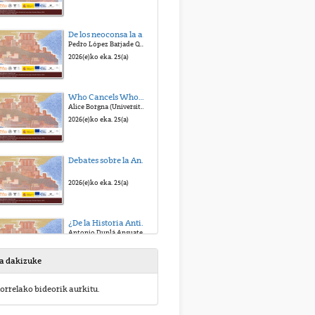
De los neoconsa la alt-right. La defensa de la Civilización Occidental
Pedro López Barjade Quiroga (USC)
2026(e)ko eka. 25(a)
Who Cancels Whom?A Transatlantic Misunderstanding
Alice Borgna (Universitàdel PiemonteOrientale)
2026(e)ko eka. 25(a)
Debates sobre la Antigüedad, civilización y política I - Debate
2026(e)ko eka. 25(a)
¿De la Historia Antigua tradicional a la Historia Antigua global? Qué Historia Antigua para el siglo XXI
Antonio Duplá Ansuategui (UPV/EHU)
2026(e)ko eka. 25(a)
sa dakizuke
Debates sobre Antigüedad, civilización y política II - Debate
orrelako bideorik aurkitu.
2026(e)ko eka. 25(a)