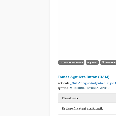
LETREN FAKULTATEA
Inguruan
Últimos Añad
Tomás Aguilera Durán (UAM)
serieak:
¿Qué Antigüedad para el siglo 
Igorlea:
MENDIBIL LETURIA, AITOR
Eranskinak
Ez dago fitxategi atxikiturik