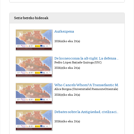
Serie bereko bideoak
Aurkezpena
2026(e)ko eka. 25(a)
De los neoconsa la alt-right. La defensa de la Civilización Occidental
Pedro López Barjade Quiroga (USC)
2026(e)ko eka. 25(a)
Who Cancels Whom?A Transatlantic Misunderstanding
Alice Borgna (Universitàdel PiemonteOrientale)
2026(e)ko eka. 25(a)
Debates sobre la Antigüedad, civilización y política I - Debate
2026(e)ko eka. 25(a)