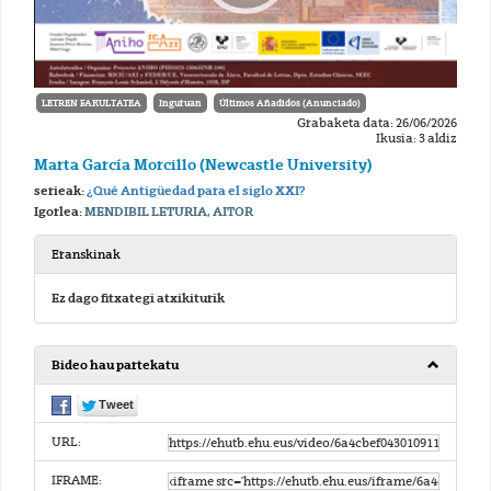
LETREN FAKULTATEA
Inguruan
Últimos Añadidos (Anunciado)
Grabaketa data: 26/06/2026
Ikusia: 3 aldiz
Marta García Morcillo (Newcastle University)
serieak:
¿Qué Antigüedad para el siglo XXI?
Igorlea:
MENDIBIL LETURIA, AITOR
Eranskinak
Ez dago fitxategi atxikiturik
Bideo hau partekatu
URL:
IFRAME: