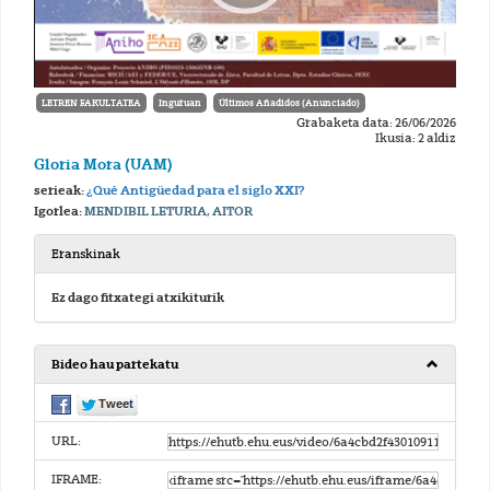
LETREN FAKULTATEA
Inguruan
Últimos Añadidos (Anunciado)
Grabaketa data: 26/06/2026
Ikusia: 2 aldiz
Gloria Mora (UAM)
serieak:
¿Qué Antigüedad para el siglo XXI?
Igorlea:
MENDIBIL LETURIA, AITOR
Eranskinak
Ez dago fitxategi atxikiturik
Bideo hau partekatu
URL:
IFRAME: