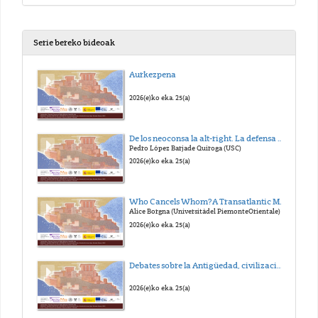
Serie bereko bideoak
Aurkezpena
2026(e)ko eka. 25(a)
De los neoconsa la alt-right. La defensa de la Civilización Occidental
Pedro López Barjade Quiroga (USC)
2026(e)ko eka. 25(a)
Who Cancels Whom?A Transatlantic Misunderstanding
Alice Borgna (Universitàdel PiemonteOrientale)
2026(e)ko eka. 25(a)
Debates sobre la Antigüedad, civilización y política I - Debate
2026(e)ko eka. 25(a)