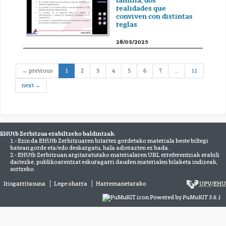
familia, dos
realidades que
conviven con distintas
reglas
28/03/2025
(current)
← previous
1
2
3
4
5
6
7
…
11
next →
EHUtb Zerbitzua erabiltzeko baldintzak:
1.- Ezin da EHUtb Zerbitzuaren bitartez gordetako materiala beste biltegi
batean gorde eta/edo deskargatu, hala adierazten ez bada.
2.- EHUtb Zerbitzuan argitaratutako materialaren URL erreferentziak erabili
daitezke, publikoarentzat eskuragarri dauden materialen bilaketa indizeak,
sortzeko.
Irisgarritasuna
Lege oharra
Harremanetarako
UPV
/
EHU
Powered by
PuMuKIT 3.6.1