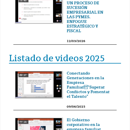
75' 43''
UN PROCESO DE
SUCESIÓN
EMPRESARIAL EN
LAS PYMES.
ENFOQUE
ESTRATÉGICO Y
FISCAL
12/03/2026
Listado de videos 2025
Conectando
89' 57''
Generaciones en la
Empresa
Familiar "Superar
Conflictos y Fomentar
el Talento"
09/06/2025
El Gobierno
77' 14''
corporativo en la
empresa familiar.