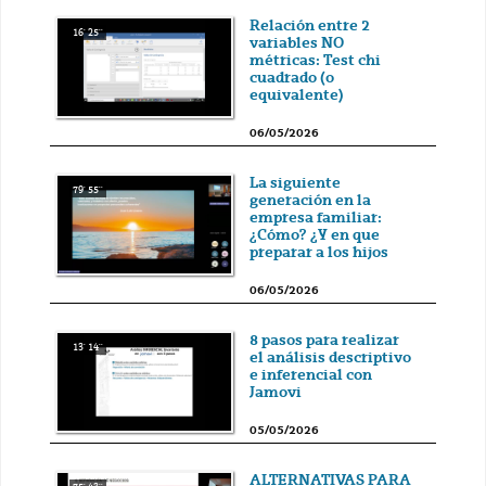
Relación entre 2
16' 25''
variables NO
métricas: Test chi
cuadrado (o
equivalente)
06/05/2026
La siguiente
79' 55''
generación en la
empresa familiar:
¿Cómo? ¿Y en que
preparar a los hijos
06/05/2026
8 pasos para realizar
13' 14''
el análisis descriptivo
e inferencial con
Jamovi
05/05/2026
ALTERNATIVAS PARA