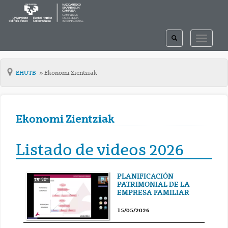
TOGGLE
TOGGLE
SEARCH
NAVIGAT
EHUTB
Ekonomi Zientziak
Ekonomi Zientziak
Listado de videos 2026
PLANIFICACIÓN
75' 20''
PATRIMONIAL DE LA
EMPRESA FAMILIAR
15/05/2026