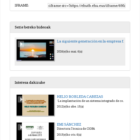
IFRAME:
Serie bereko bideoak
La siguiente generación en la empresa familiar: ¿Cómo? ¿Y en que preparar a los hijos
2026(e)ko mai. 6(a)
Interesa dakizuke
HELIO ROBLEDA CABEZAS
"La implantación de un sistema integrado de costes e indicadores para mejorar la gestión de residuoa: la experiencia de la FEMP"
2012(e)ko abe. 13(a)
EMI SÁNCHEZ
Directora Técnica de CIOFA
2013(e)ko ots. 6(a)