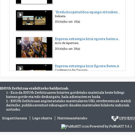
"Eredu kooperatiboa egungo erronken aurrean"
Irekiera
2015(e)ko urr. 19(a)
Enpresa estrategia krisi egoera baten aurrean
Acto de Apertura
2015(e)ko urr. 29(a)
Enpresa estrategia krisi Egoera Baten Aurrean
Conferencia de Clausura
2015(e)ko urr. 30(a)
EHUtb Zerbitzua erabiltzeko baldintzak:
1.- Ezin da EHUtb Zerbitzuaren bitartez gordetako materiala beste biltegi
Enpresa estrategia krisi egoera baten aurrean
batean gorde eta/edo deskargatu, hala adierazten ez bada.
Acto de Clausura
2.- EHUtb Zerbitzuan argitaratutako materialaren URL erreferentziak erabili
2015(e)ko urr. 30(a)
daitezke, publikoarentzat eskuragarri dauden materialen bilaketa indizeak,
sortzeko.
Irisgarritasuna
Lege oharra
Harremanetarako
UPV
/
EHU
‘Ekin-up' I. Lehiaketaren sari banaketa
‘Ekin-up' Enpresa Ideien Lehiaketaren
Powered by
PuMuKIT 3.6.1
2015(e)ko aza. 12(a)