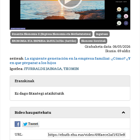
Finantza Ekonomia II (Enpresa Ekonomia eta Merkaturatzea)
Inguruan
EKONOMIA ETA ENPRESA FAKULTATEA (Sarriko)
Ekonomi Zientziak
Grabaketa data: 06/05/2026
Ikusia: 69 aldiz
serieak:
La siguiente generación en la empresa familiar: ¿Cómo? ¿Y
en que preparar a los hijos
Igorlea:
ITURRALDE JAINAGA, TXOMIN
Eranskinak
Ez dago fitxategi atxikiturik
Bideo hau partekatu
URL: