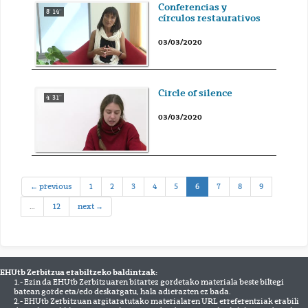
Conferencias y
8' 14''
círculos restaurativos
03/03/2020
Circle of silence
4' 31''
03/03/2020
(current)
← previous
1
2
3
4
5
6
7
8
9
…
12
next →
EHUtb Zerbitzua erabiltzeko baldintzak:
1.- Ezin da EHUtb Zerbitzuaren bitartez gordetako materiala beste biltegi
batean gorde eta/edo deskargatu, hala adierazten ez bada.
2.- EHUtb Zerbitzuan argitaratutako materialaren URL erreferentziak erabili