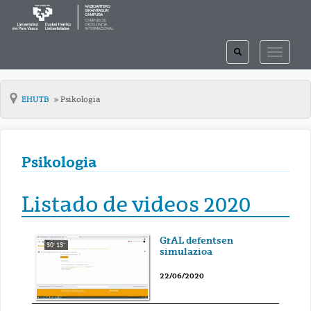
TOGGLE
TOGGLE
SEARCH
NAVIGAT
EHUTB
Psikologia
Psikologia
Listado de videos 2020
GrAL defentsen
30' 13''
simulazioa
22/06/2020