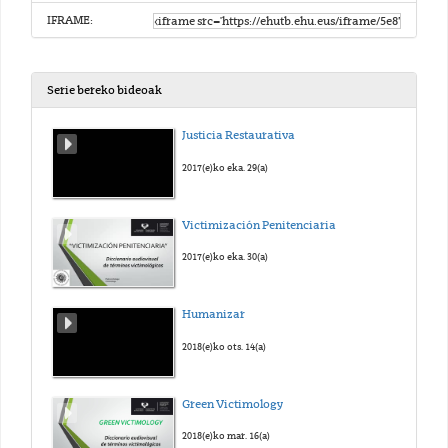
IFRAME:
Serie bereko bideoak
Justicia Restaurativa
2017(e)ko eka. 29(a)
Victimización Penitenciaria
2017(e)ko eka. 30(a)
Humanizar
2018(e)ko ots. 14(a)
Green Victimology
2018(e)ko mar. 16(a)