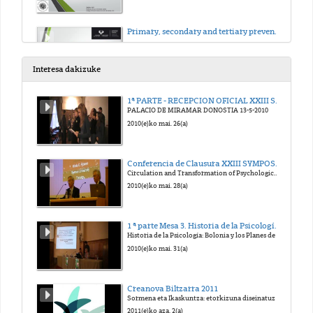
Primary, secondary and tertiary prevention
2018(e)ko uzt. 5(a)
Interesa dakizuke
Vulnerability
1ª PARTE - RECEPCION OFICIAL XXIII SYMPOSIUM SEHP 2010
PALACIO DE MIRAMAR DONOSTIA 13-5-2010
2020(e)ko mar. 3(a)
2010(e)ko mai. 26(a)
Victimism
Conferencia de Clausura XXIII SYMPOSIUM Historia de la Psicología
Circulation and Transformation of Psychological Knowledge" (comunicación en inglés).
2020(e)ko mar. 3(a)
2010(e)ko mai. 28(a)
Vicarius trauma
1 ª parte Mesa 3. Historia de la Psicología: Bolonia y los Planes de Estudios
Historia de la Psicología: Bolonia y los Planes de Estudios
2020(e)ko mar. 3(a)
2010(e)ko mai. 31(a)
Trauma
Creanova Biltzarra 2011
Sormena eta Ikaskuntza: etorkizuna diseinatuz
2020(e)ko mar. 3(a)
2011(e)ko aza. 2(a)