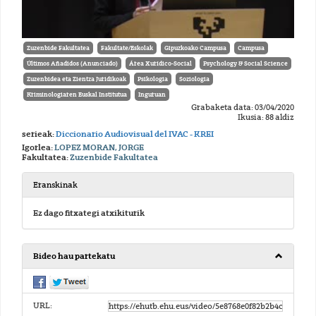
Zuzenbide Fakultatea
Fakultate/Eskolak
Gipuzkoako Campusa
Campusa
Últimos Añadidos (Anunciado)
Área Xurídico-Social
Psychology & Social Science
Zuzenbidea eta Zientza Juridikoak
Psikologia
Soziologia
Kriminologiaren Euskal Institutua
Inguruan
Grabaketa data: 03/04/2020
Ikusia: 88 aldiz
serieak:
Diccionario Audiovisual del IVAC - KREI
Igorlea:
LOPEZ MORAN, JORGE
Fakultatea:
Zuzenbide Fakultatea
Eranskinak
Ez dago fitxategi atxikiturik
Bideo hau partekatu
URL: