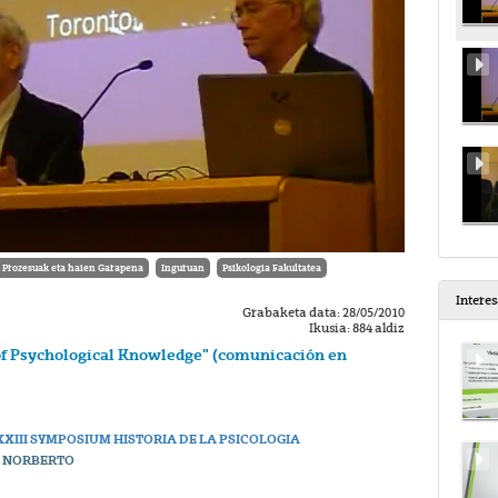
a Prozesuak eta haien Garapena
Inguruan
Psikologia Fakultatea
Intere
Grabaketa data: 28/05/2010
Ikusia: 884 aldiz
of Psychological Knowledge" (comunicación en
XIII SYMPOSIUM HISTORIA DE LA PSICOLOGIA
L NORBERTO