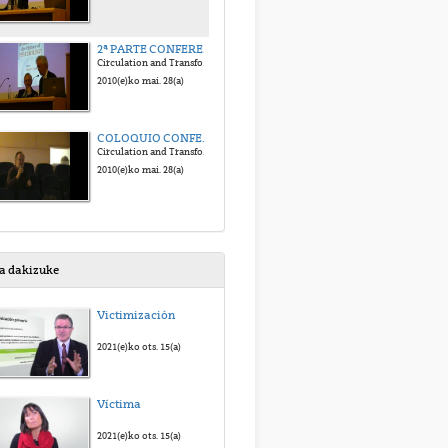
2ª PARTE CONFERENCIA CLAUSURA XXIII SYMPOSIUM HISTORIA DE LA PSICOLOGIA
Circulation and Transformation of Psychological Knowledge" (comunicación en inglés).
2010(e)ko mai. 28(a)
COLOQUIO CONFERENCIA DE CLAUSURA XXIII SYMPOSIUM HISTORIA DE LA PSICOLOGIA
Circulation and Transformation of Psychological Knowledge" (comunicación en inglés).
2010(e)ko mai. 28(a)
sa dakizuke
Victimización
2021(e)ko ots. 15(a)
Víctima
2021(e)ko ots. 15(a)