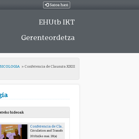
Saioa hasi
EHUtb IKT
Gerenteordetza
PSICOLOGIA
Conferencia de Clausura XXIII
gía
bereko bideoak
Conferencia de Clausura XXIII SYMPOSIUM Historia de la Psicología
Circulation and Transformation of Psychological Knowledge" (comunicación en inglés).
2010(e)ko mai. 28(a)