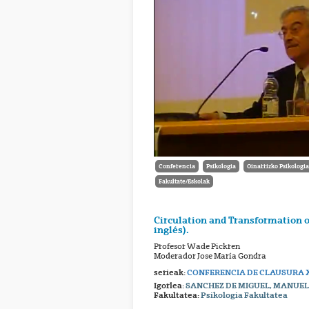
Conferencia
Psikologia
Oinarrizko Psikologi
Fakultate/Eskolak
Circulation and Transformation 
inglés).
Profesor Wade Pickren
Moderador Jose María Gondra
serieak:
CONFERENCIA DE CLAUSURA X
Igorlea:
SANCHEZ DE MIGUEL, MANUE
Fakultatea:
Psikologia Fakultatea