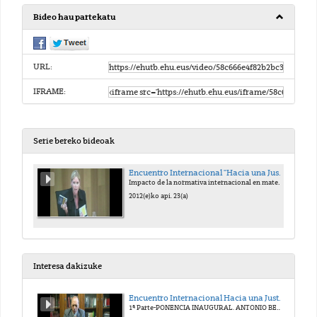
Bideo hau partekatu
URL:
IFRAME:
Serie bereko bideoak
Encuentro Internacional "Hacia una Justicia victimal". Homenaje al Prof. Antonio Beristain
Impacto de la normativa internacional en materia de víctimas de delitos graves, especialmente de terrorismo y de abuso de poder
2012(e)ko api. 23(a)
Interesa dakizuke
Encuentro Internacional Hacia una Justicia Victimal. Homenaje al Prof. Antonio Beristain
1ª Parte-PONENCIA INAUGURAL. ANTONIO BERISTAIN. UN VIVO RECUERDO.