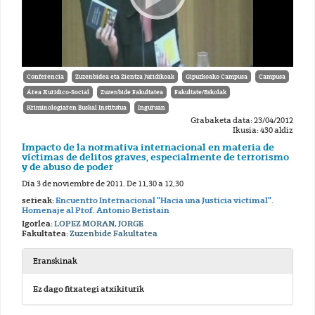
Conferencia
Zuzenbidea eta Zientza Juridikoak
Gipuzkoako Campusa
Campusa
Área Xurídico-Social
Zuzenbide Fakultatea
Fakultate/Eskolak
Kriminologiaren Euskal Institutua
Inguruan
Grabaketa data: 23/04/2012
Ikusia: 430 aldiz
Impacto de la normativa internacional en materia de
víctimas de delitos graves, especialmente de terrorismo
y de abuso de poder
Día 3 de noviembre de 2011. De 11,30 a 12,30
serieak:
Encuentro Internacional "Hacia una Justicia victimal".
Homenaje al Prof. Antonio Beristain
Igorlea:
LOPEZ MORAN, JORGE
Fakultatea:
Zuzenbide Fakultatea
Eranskinak
Ez dago fitxategi atxikiturik