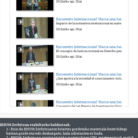
2012(e)ko api. 23(a)
Encuentro Internacional "Hacia una Justicia victimal". Homenaje al Prof. Antonio Beristain
Impacto de la normativa internacional en materia de víctimas de delitos graves, especialmente de terrorismo y de abuso de poder
2012(e)ko api. 23(a)
Encuentro Internacional "Hacia una Justicia victimal". Homenaje al Prof. Antonio Beristain
El concepto de Justicia victimal en Derecho penal: Contribuciones y retos
2012(e)ko api. 23(a)
Encuentro Internacional "Hacia una Justicia victimal"
¿Qué aporta a la sociedad el conocimiento victimológico?. ¿Y la sociedad al conocimiento victimológico?.
2012(e)ko api. 23(a)
Encuentro Internacional "Hacia una Justicia victimal". Homenaje al Prof. Antonio Beristain
Concesión del 1er Premio de Investigación Victimológica "Antonio Beristain"
2012(e)ko api. 24(a)
EHUtb Zerbitzua erabiltzeko baldintzak:
1.- Ezin da EHUtb Zerbitzuaren bitartez gordetako materiala beste biltegi
Encuentro Internacional "Hacia una Justicia victimal". Homenaje al Prof. Antonio Beristain
batean gorde eta/edo deskargatu, hala adierazten ez bada.
Implicaciones de la justicia victimal en el Derecho penitenciario y de menores
2.- EHUtb Zerbitzuan argitaratutako materialaren URL erreferentziak erabili