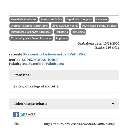
Zuzenbide Fakultatea
Fakultate/Eskolak
Gipuzkoako Campusa
Campusa
Últimos Añadidos (Anunciado)
Área Xurídico-Social
Psychology & Social Science
Zuzenbidea eta Zientza Juridikoak
Psikologia
Soziologia
Kriminologiaren Euskal Institutua
Inguruan
Grabaketa data: 10/11/2020
Ikusia: 116 aldiz
serieak:
Diccionario Audiovisual del IVAC - KREI
Igorlea:
LOPEZ MORAN, JORGE
Fakultatea:
Zuzenbide Fakultatea
Eranskinak
Ez dago fitxategi atxikiturik
Bideo hau partekatu
URL: