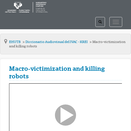
TOGGLE
TOGGLE
SEARCH
NAVIGAT
EHUTB
Diccionario Audiovisual del IVAC - KREI
Macro-victimization
and killing robots
Macro-victimization and killing
robots