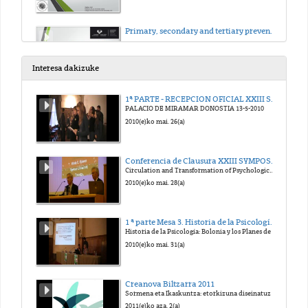
Primary, secondary and tertiary prevention
2018(e)ko uzt. 5(a)
Interesa dakizuke
Vulnerability
1ª PARTE - RECEPCION OFICIAL XXIII SYMPOSIUM SEHP 2010
PALACIO DE MIRAMAR DONOSTIA 13-5-2010
2020(e)ko mar. 3(a)
2010(e)ko mai. 26(a)
Victimism
Conferencia de Clausura XXIII SYMPOSIUM Historia de la Psicología
Circulation and Transformation of Psychological Knowledge" (comunicación en inglés).
2020(e)ko mar. 3(a)
2010(e)ko mai. 28(a)
Vicarius trauma
1 ª parte Mesa 3. Historia de la Psicología: Bolonia y los Planes de Estudios
Historia de la Psicología: Bolonia y los Planes de Estudios
2020(e)ko mar. 3(a)
2010(e)ko mai. 31(a)
Trauma
Creanova Biltzarra 2011
Sormena eta Ikaskuntza: etorkizuna diseinatuz
2020(e)ko mar. 3(a)
2011(e)ko aza. 2(a)