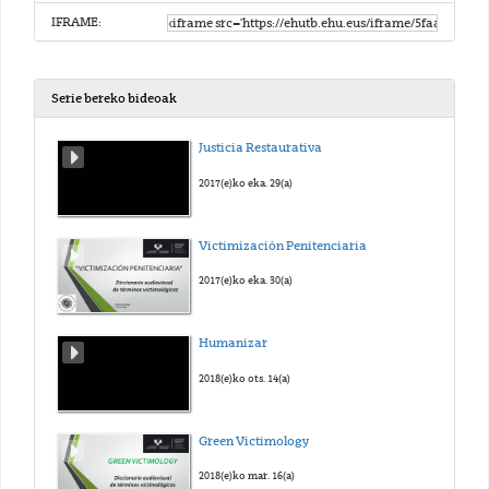
IFRAME:
Serie bereko bideoak
Justicia Restaurativa
2017(e)ko eka. 29(a)
Victimización Penitenciaria
2017(e)ko eka. 30(a)
Humanizar
2018(e)ko ots. 14(a)
Green Victimology
2018(e)ko mar. 16(a)