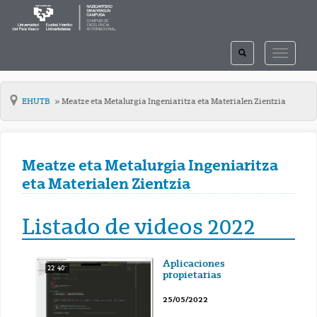
TOGGLE
TOGGLE
SEARCH
NAVIGAT
EHUTB
Meatze eta Metalurgia Ingeniaritza eta Materialen Zientzia
Meatze eta Metalurgia Ingeniaritza
eta Materialen Zientzia
Listado de videos 2022
Aplicaciones
22' 40''
propietarias
25/05/2022