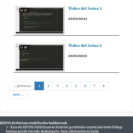
Video del tema 5
24' 21''
03/05/2022
Video del tema 4
11' 06''
03/05/2022
(current)
← previous
1
2
3
4
5
6
7
8
next →
EHUtb Zerbitzua erabiltzeko baldintzak:
1.- Ezin da EHUtb Zerbitzuaren bitartez gordetako materiala beste biltegi
batean gorde eta/edo deskargatu, hala adierazten ez bada.