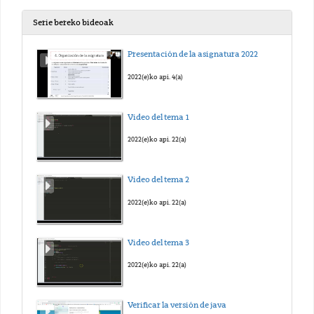
Serie bereko bideoak
Presentación de la asignatura 2022
2022(e)ko api. 4(a)
Video del tema 1
2022(e)ko api. 22(a)
Video del tema 2
2022(e)ko api. 22(a)
Video del tema 3
2022(e)ko api. 22(a)
Verificar la versión de java