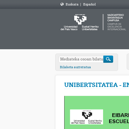
Euskara
|
Español
Bilaketa aurreratua
UNIBERTSITATEA - 