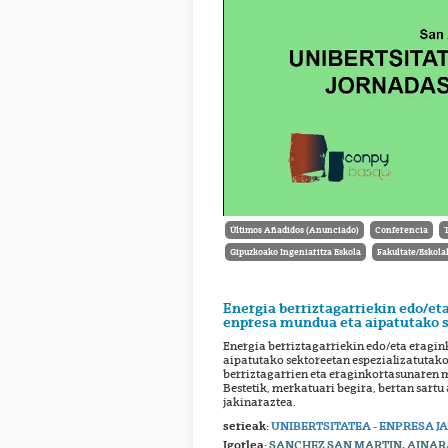
Últimos Añadidos (Anunciado)
Conferencia
Gipuzkoako Ingeniaritza Eskola
Fakultate/Eskola
Energia berriztagarriekin edo/et
enpresa mundua eta aipatutako s
Energia berriztagarriekin edo/eta eragi
aipatutako sektoreetan espezializatutako 
berriztagarrien eta eraginkortasunaren 
Bestetik, merkatuari begira, bertan sartu
jakinaraztea.
serieak:
UNIBERTSITATEA - ENPRESA 
Igorlea:
SANCHEZ SAN MARTIN, AINAR