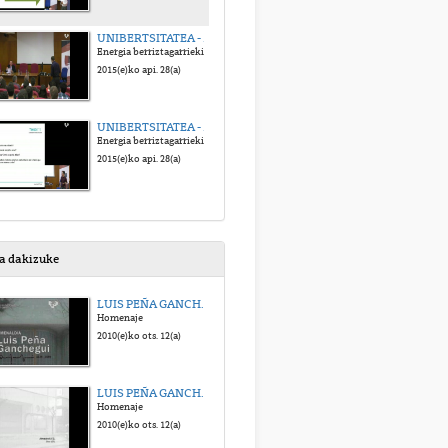
UNIBERTSITATEA - ENPRESA JARDUNALDIA 2.ZATIA
Energia berriztagarriekin edo/eta eraginkortasun energetikoarekin erlazionatutako enpresa mundua eta aipatutako sektoreetan espezializatutako ikasleen
2015(e)ko api. 28(a)
UNIBERTSITATEA - ENPRESA JARDUNALDIA 3.Zatia
Energia berriztagarriekin edo/eta eraginkortasun energetikoarekin erlazionatutako enpresa mundua eta aipatutako sektoreetan espezializatutako ikasleen
2015(e)ko api. 28(a)
sa dakizuke
LUIS PEÑA GANCHEGUIri OMENALDIA. 1. Zatia
Homenaje
2010(e)ko ots. 12(a)
LUIS PEÑA GANCHEGUIri OMENALDIA. 2. Zatia
Homenaje
2010(e)ko ots. 12(a)