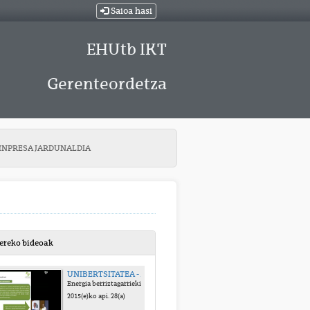
Saioa hasi
EHUtb IKT
Gerenteordetza
 ENPRESA JARDUNALDIA
bereko bideoak
UNIBERTSITATEA - ENPRESA JARDUNALDIA
Energia berriztagarriekin edo/eta eraginkortasun energetikoarekin erlazionatutako enpresa mundua eta aipatutako sektoreetan espezializatutako ikasleen
2015(e)ko api. 28(a)