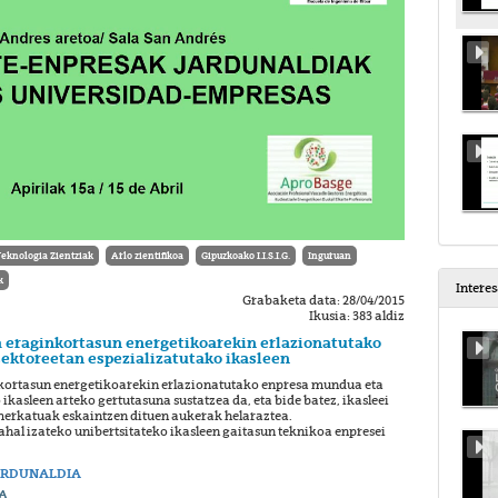
Teknologia Zientziak
Arlo zientifikoa
Gipuzkoako I.I.S.I.G.
Inguruan
k
Intere
Grabaketa data: 28/04/2015
Ikusia: 383 aldiz
a eraginkortasun energetikoarekin erlazionatutako
ektoreetan espezializatutako ikasleen
nkortasun energetikoarekin erlazionatutako enpresa mundua eta
ikasleen arteko gertutasuna sustatzea da, eta bide batez, ikasleei
merkatuak eskaintzen dituen aukerak helaraztea.
 ahal izateko unibertsitateko ikasleen gaitasun teknikoa enpresei
JARDUNALDIA
A