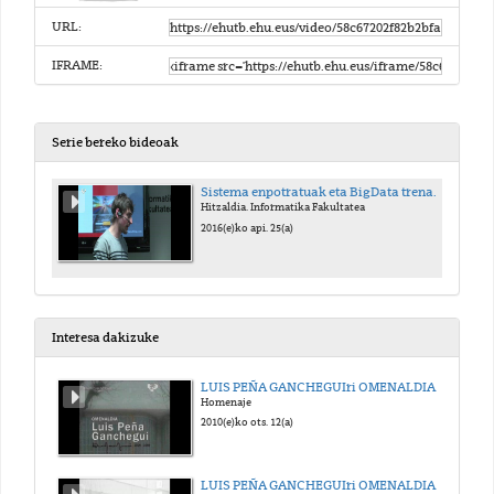
URL:
IFRAME:
Serie bereko bideoak
Sistema enpotratuak eta BigData trenaplikazioetan
Hitzaldia. Informatika Fakultatea
2016(e)ko api. 25(a)
Interesa dakizuke
LUIS PEÑA GANCHEGUIri OMENALDIA. 1. Zatia
Homenaje
2010(e)ko ots. 12(a)
LUIS PEÑA GANCHEGUIri OMENALDIA. 2. Zatia