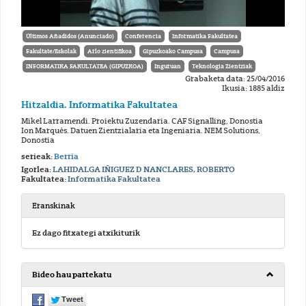
Últimos Añadidos (Anunciado)
Conferencia
Informatika Fakultatea
Fakultate/Eskolak
Arlo zientifikoa
Gipuzkoako Campusa
Campusa
INFORMATIKA FAKULTATEA (GIPUZKOA)
Inguruan
Teknologia Zientziak
Grabaketa data: 25/04/2016
Ikusia: 1885 aldiz
Hitzaldia. Informatika Fakultatea
Mikel Larramendi. Proiektu Zuzendaria. CAF Signalling, Donostia
Ion Marqués. Datuen Zientzialaria eta Ingeniaria. NEM Solutions,
Donostia
serieak:
Berria
Igorlea:
LAHIDALGA IÑIGUEZ D NANCLARES, ROBERTO
Fakultatea:
Informatika Fakultatea
Eranskinak
Ez dago fitxategi atxikiturik
Bideo hau partekatu