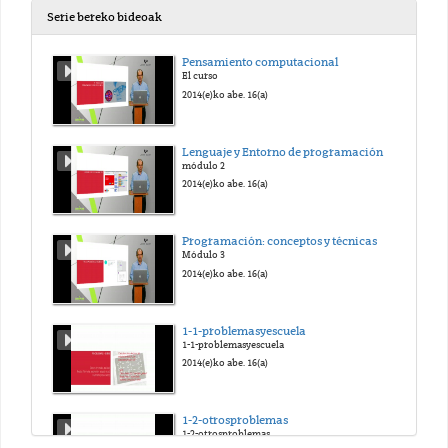
Serie bereko bideoak
Pensamiento computacional
El curso
2014(e)ko abe. 16(a)
Lenguaje y Entorno de programación
módulo 2
2014(e)ko abe. 16(a)
Programación: conceptos y técnicas
Módulo 3
2014(e)ko abe. 16(a)
1-1-problemasyescuela
1-1-problemasyescuela
2014(e)ko abe. 16(a)
1-2-otrosproblemas
1-2-otrosproblemas