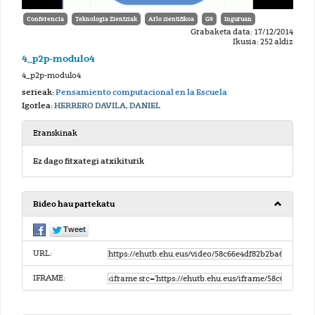
Conferencia
Teknologia Zientziak
Arlo zientifikoa
G9
Inguruan
Grabaketa data: 17/12/2014
Ikusia: 252 aldiz
4_p2p-modulo4
4_p2p-modulo4
serieak:
Pensamiento computacional en la Escuela
Igorlea:
HERRERO DAVILA, DANIEL
Eranskinak
Ez dago fitxategi atxikiturik
Bideo hau partekatu
URL:
IFRAME: