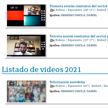
Primera sesión contratos del sector 
183' 12''
Bideoa
|
Espainiera
(183' 12'') |
Embed
|
Igorlea:
HERRERO DAVILA, DANIEL
Tercera sesión contratos del sector 
127' 17''
Bideoa
|
Espainiera
(127' 17'') |
Embed
|
Igorlea:
HERRERO DAVILA, DANIEL
Listado de videos 2021
Felicitación navideña
46''
Bideoa
|
Espainiera
(46'') |
Embed
| Iku
Igorlea:
HERRERO DAVILA, DANIEL