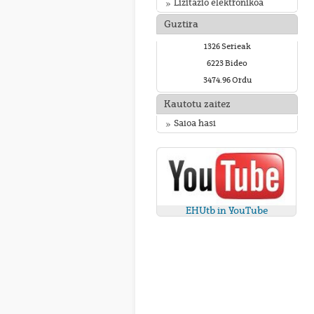
Lizitazio elektronikoa
Guztira
1326 Serieak
6223 Bideo
3474.96 Ordu
Kautotu zaitez
Saioa hasi
EHUtb in YouTube