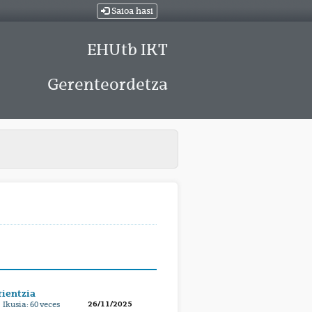
Saioa hasi
EHUtb IKT
Gerenteordetza
rientzia
26/11/2025
 Ikusia:
60
veces