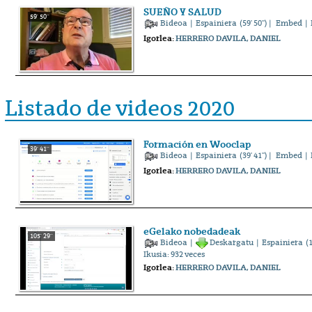
SUEÑO Y SALUD
59' 50''
Bideoa
|
Espainiera
(59' 50'') |
Embed
| 
Igorlea:
HERRERO DAVILA, DANIEL
Listado de videos 2020
Formación en Wooclap
39' 41''
Bideoa
|
Espainiera
(39' 41'') |
Embed
| 
Igorlea:
HERRERO DAVILA, DANIEL
eGelako nobedadeak
105' 29''
Bideoa
|
Deskargatu
|
Espainiera
(1
Ikusia:
932
veces
Igorlea:
HERRERO DAVILA, DANIEL