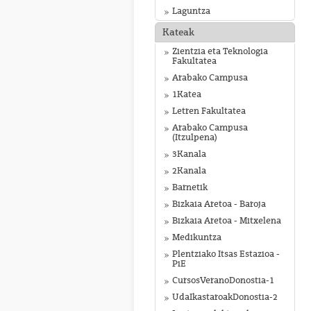
Laguntza
Kateak
Zientzia eta Teknologia
Fakultatea
Arabako Campusa
1Katea
Letren Fakultatea
Arabako Campusa
(Itzulpena)
3Kanala
2Kanala
Barnetik
Bizkaia Aretoa - Baroja
Bizkaia Aretoa - Mitxelena
Medikuntza
Plentziako Itsas Estazioa -
PiE
CursosVeranoDonostia-1
UdaIkastaroakDonostia-2