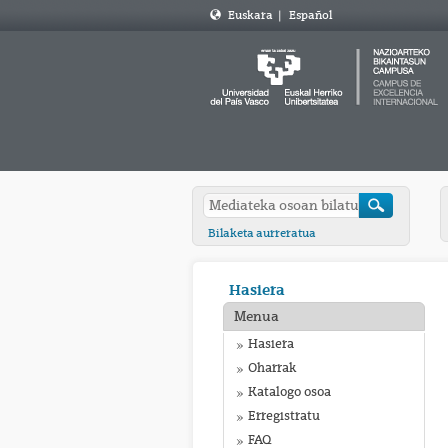
Euskara
|
Español
Bilaketa aurreratua
Hasiera
Menua
Hasiera
Oharrak
Katalogo osoa
Erregistratu
FAQ