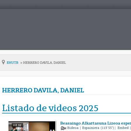
EHUTB
HERRERO DAVILA, DANIEL
HERRERO DAVILA, DANIEL
Listado de videos 2025
Beasaingo Alkartasuna Lizeoa espe
113' 55''
Bideoa
|
Espainiera
(113' 55'') |
Embed
|