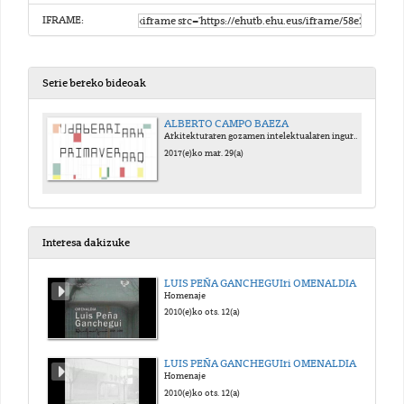
IFRAME:
Serie bereko bideoak
ALBERTO CAMPO BAEZA
Arkitekturaren gozamen intelektualaren inguruan
2017(e)ko mar. 29(a)
Interesa dakizuke
LUIS PEÑA GANCHEGUIri OMENALDIA. 1. Zatia
Homenaje
2010(e)ko ots. 12(a)
LUIS PEÑA GANCHEGUIri OMENALDIA. 2. Zatia
Homenaje
2010(e)ko ots. 12(a)