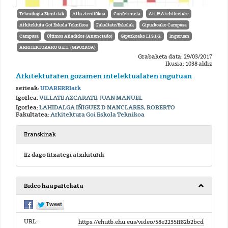
Teknologia Zientziak
Arlo zientifikoa
Conferencia
Art & Architecture
Arkitektura Goi Eskola Teknikoa
Fakultate/Eskolak
Gipuzkoako Campusa
Campusa
Últimos Añadidos (Anunciado)
Gipuzkoako I.I.S.I.G.
Inguruan
ARKITEKTURAKO G.E.T. (GIPUZKOA)
Grabaketa data: 29/03/2017
Ikusia: 1038 aldiz
Arkitekturaren gozamen intelektualaren inguruan
serieak:
UDABERRIark
Igorlea:
VILLATE AZCARATE, JUAN MANUEL
Igorlea:
LAHIDALGA IÑIGUEZ D NANCLARES, ROBERTO
Fakultatea:
Arkitektura Goi Eskola Teknikoa
Eranskinak
Ez dago fitxategi atxikiturik
Bideo hau partekatu
URL: