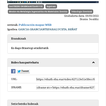
GASTEIZKO INGENIARITZAKO U.E.
Inguruan
Meatze eta Metalurgia Ingeniaritza eta Materialen Zientzia
Teknologia Zientziak
Grabaketa data: 03/05/2022
Ikusia: 54 aldiz
serieak:
Publicación mapas WEB
Igorlea:
GARCIA GRANCIANTEPARALUCETA, BEÑAT
Eranskinak
Ez dago fitxategi atxikiturik
Bideo hau partekatu
URL:
IFRAME:
Serie bereko bideoak