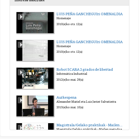
Interesa dakizuke
Instalación de Geoserver
LUIS PEÑA GANCHEGUIri OMENALDIA. 1. Zatia
Homenaje
2022(e)ko mai. 3(a)
2010(e)ko ots. 12(a)
Orientada a objeto y cliente-servidor
LUIS PEÑA GANCHEGUIri OMENALDIA. 2. Zatia
Homenaje
2022(e)ko mai. 3(a)
2010(e)ko ots. 12(a)
Video del tema 4
Robot SCARA 2 grados de libertad
Informática Industrial
2022(e)ko mai. 3(a)
2012(e)ko mai. 29(a)
Video del tema 5
Aurkespena
Alexander Mariel eta Luis Javier Salvatierra
2022(e)ko mai. 3(a)
2013(e)ko mai. 10(a)
Video del tema 6
Magistrala/Gelako praktikak - Mailen metodoa
Magistrala/Gelako praktikak - Mailen metodoa (castellano)
2022(e)ko mai. 5(a)
2013(e)ko ira. 6(a)