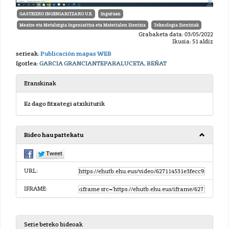
GASTEIZKO INGENIARITZAKO U.E.
Inguruan
Meatze eta Metalurgia Ingeniaritza eta Materialen Zientzia
Teknologia Zientziak
Grabaketa data: 03/05/2022
Ikusia: 51 aldiz
serieak:
Publicación mapas WEB
Igorlea:
GARCIA GRANCIANTEPARALUCETA, BEÑAT
Eranskinak
Ez dago fitxategi atxikiturik
Bideo hau partekatu
URL:
IFRAME:
Serie bereko bideoak