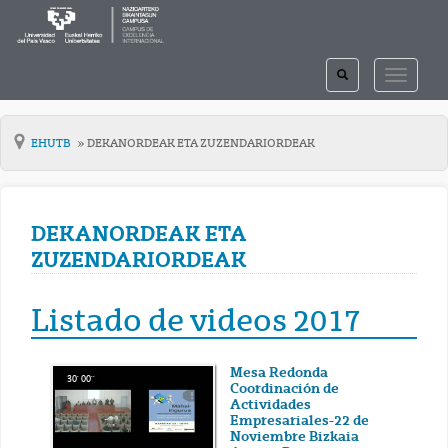
TOGGLE
TOGGLE
SEARCH
NAVIGAT
EHUTB
DEKANORDEAK ETA ZUZENDARIORDEAK
DEKANORDEAK ETA
ZUZENDARIORDEAK
Listado de videos 2017
Mesa Redonda
30' 00''
Coordinación de
Actividades
Empresariales-22 de
Noviembre Bizkaia