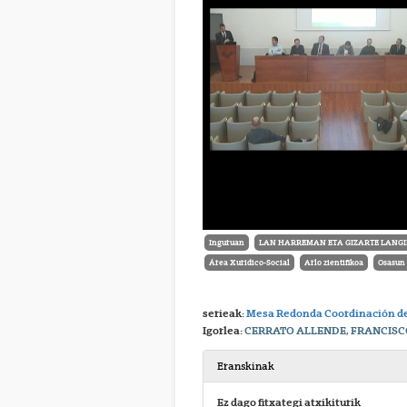
Inguruan
LAN HARREMAN ETA GIZARTE LANGIN
Área Xurídico-Social
Arlo zientifikoa
Osasun 
serieak:
Mesa Redonda Coordinación de
Igorlea:
CERRATO ALLENDE, FRANCISCO
Eranskinak
Ez dago fitxategi atxikiturik