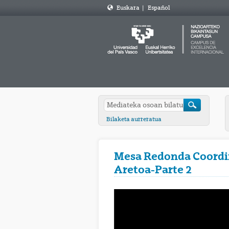
Euskara
|
Español
Bilaketa aurreratua
Mesa Redonda Coordin
Aretoa-Parte 2