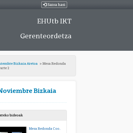
Saioa hasi
EHUtb IKT
Gerenteordetza
viembre Bizkaia Aretoa
Mesa Redonda
arte 2
 Noviembre Bizkaia
bereko bideoak
Mesa Redonda Coordinación de Actividades Empresariales-22 de Noviembre Bizkaia Aretoa-Parte 1