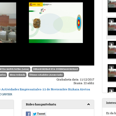
TZA FAKULTATEA (Leioa)
DEKANORDEAK ETA ZUZENDARIORDEAK
arloa
Mesa redonda
Últimos Añadidos (Anunciado)
Grabaketa data: 11/12/2017
Ikusia: 22 aldiz
 Actividades Empresariales-22 de Noviembre Bizkaia Aretoa
 JAVIER
Intere
Bideo hau partekatu
Ez da h