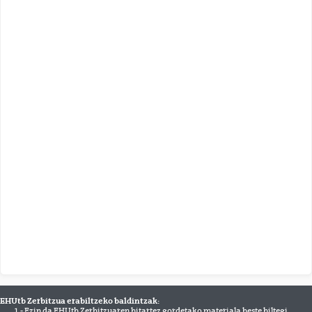
EHUtb Zerbitzua erabiltzeko baldintzak:
1.- Ezin da EHUtb Zerbitzuaren bitartez gordetako materiala beste biltegi