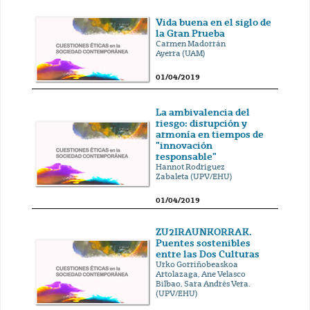
Vida buena en el siglo de
la Gran Prueba
Carmen Madorrán
Ayerra (UAM)
01/04/2019
La ambivalencia del
riesgo: disrupción y
armonía en tiempos de
"innovación
responsable"
Hannot Rodriguez
Zabaleta (UPV/EHU)
01/04/2019
ZU2IRAUNKORRAK.
Puentes sostenibles
entre las Dos Culturas
Urko Gorriñobeaskoa
Artolazaga, Ane Velasco
Bilbao, Sara Andrés Vera.
(UPV/EHU)