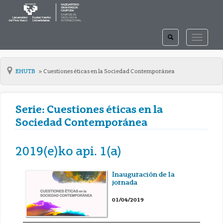
TOGGLE
TOGGLE
SEARCH
NAVIGAT
EHUTB
Cuestiones éticas en la Sociedad Contemporánea
Serie: Cuestiones éticas en la
Sociedad Contemporánea
2019(e)ko api. 1(a)
Inauguración de la
jornada
01/04/2019